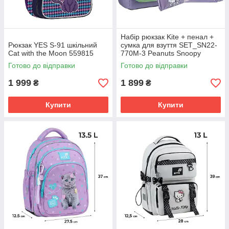
Набір рюкзак Kite + пенал +
Рюкзак YES S-91 шкільний
сумка для взуття SET_SN22-
Cat with the Moon 559815
770M-3 Peanuts Snoopy
Готово до відправки
Готово до відправки
1 999
1 899
₴
₴
Купити
Купити