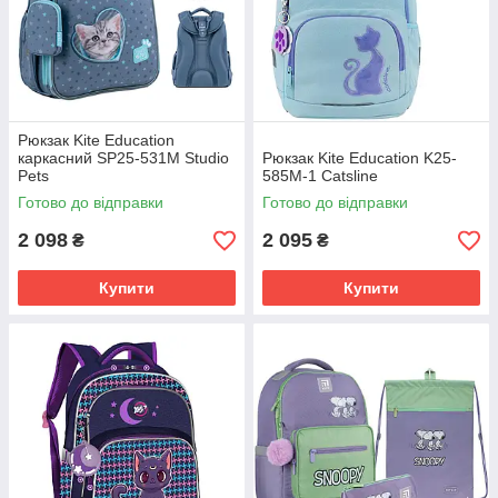
Рюкзак Kite Education
каркасний SP25-531M Studio
Рюкзак Kite Education K25-
Pets
585M-1 Catsline
Готово до відправки
Готово до відправки
2 098
2 095
₴
₴
Купити
Купити