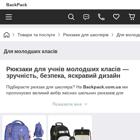
BackPack
Товари та послуги
Рюкзаки для школярів
Для молодш
Для молодших класів
Рюкзаки для учнів молодших класів —
зручність, безпека, яскравий дизайн
Підбираєте рюкзак для школяра? На
Backpack.com.ua
ми
пропонуємо великий вибір якісних шкільних рюкзаків для
дітей — легких, безпечних і яскравих. Ми знаємо, наскільки
Показати все
важливе перше враження від школи, тому наші моделі
створені спеціально для найменших учнів.
Чому варто обрати наш рюкзак для молодших
класів:
✅
Ортопедична спинка
— правильна постава з
перших років