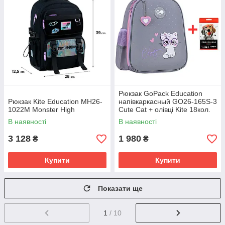
Рюкзак GoPack Education
Рюкзак Kite Education MH26-
напівкаркасный GO26-165S-3
1022M Monster High
Cute Cat + олівці Kite 18кол.
В наявності
В наявності
3 128
1 980
₴
₴
Купити
Купити
Показати ще
1
/ 10