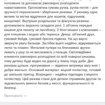
положенні та допомагає рівномірно розподілити
навантаження. Ергономічна гумова ручка, ручка-петля – для
зручності перенесення і зберігання рюкзака. У рюкзаку одне
велике та містке відділення для зошитів, підручників,
канцелярії. Внутрішні роздільники та фіксуюча резинка
допомагають акуратно складати речі. 1 об’ємна передня
кишеня для пеналу чи ланчбоксу. 2 бічні кишені з клапанами –
для пляшечки з водою або термоса. Декор: об'ємний друк,
гумовий бейдж, гумовий брелок-підвіска. На що варто
звернути увагу батькам: Застібки вшиті надійно, відкриваються
легко та плавно. Металеві пулери на блискавках зручно
лежать у руці та не вислизають з пальців. Світловідбивні
елементи рівномірно розподілені по всій поверхні рюкзака,
тому дитину буде видно на дорозі у темну пору доби. Дно
рюкзака щільне, прогумоване — відмінно витримує вагу книг і
добре миється. Основний матеріал: міцний поліестер, готовий
до шкільних пригод. Всередині – надійна підкладка з міцного
поліестеру. Цей рюкзак стане для дитини справжнім другом та
задовольнить вимоги батьків у якості, функціональності та
безпеці.
Приховати