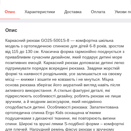
Опис
Характеристики
Доставка
Оплата
Умови п
Опис
Каркасний рюкзак GO25-5001S-8 — комфортна шкільна
модель з ортопедичною спинкою для дітей 6-8 років, зростом
від 115 до 130 см. Класична форма гармонійно поєднується з
привабливим сучасним дизайном, який подарує дитині море
позитивних емоцій. Каркасний рюкзак допомагає дитині легко
підтримувати порядок всередині рюкзака. Завдяки жорсткій
формі та наявності роздільників, усе залишається на своєму
місці — книжки і зошити не ковзають і не мнуться. Міцна
основа рюкзака зберігає його акуратний вигляд навіть після
активного використання. А стильні фактурні деталі, які
підкреслюють особливості дизайну, роблять рюкзак не лише
зручним, а й модним аксесуаром, який неодмінно
сподобається дитині. Особливості рюкзака: Запатентована
ортопедична спинка Ergo Kids оснащена м'якими
подушечками з дихаючої тканини, які повторюють вигини
спини. Широкі та зручні лямки S-подібної форми – комфортні
для плечей. Нагрудний ремінь фіксує рюкзак у зручному