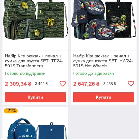
Набір Kite рюкзак + пенал +
Набір Kite рюкзак + пенал +
сумка для взуття SET_TF24-
сумка для взуття SET_HW24-
501S Transformers
501S Hot Wheels
Готово до відправки
Готово до відправки
2 309,34
2 647,26
₴
₴
3 499 ₴
3 438 ₴
Купити
Купити
–21%