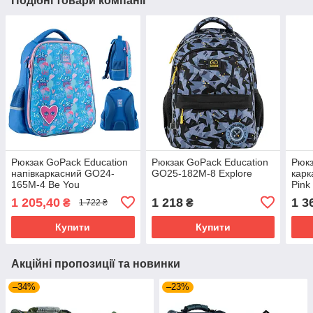
Подібні товари компанії
Рюкзак GoPack Education
Рюкзак GoPack Education
Рюкз
напівкаркасний GO24-
GO25-182M-8 Explore
карк
165M-4 Be You
Pink
1 205,40
1 218
1 3
₴
₴
1 722 ₴
Купити
Купити
Акційні пропозиції та новинки
–34%
–23%