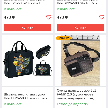
Kite K26-589-2 Football
Kite SP26-589 Studio Pets
В наявності
В наявності
473
473
₴
₴
Купити
Купити
Новинка
Сумка трансформер 3в1
Шкільна текстильна сумка
FAMK 2.0 (сумка через
Kite TF26-589 Transformers
плече, нагрудна - слінг,
бананка) для чоловіків та
В наявності
Готово до відправки
жінок, Коричневий