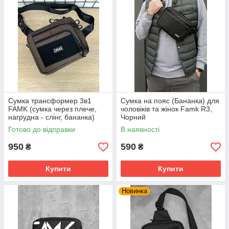
Сумка трансформер 3в1
Сумка на пояс (Бананка) для
FAMK (сумка через плече,
чоловіків та жінок Famk R3,
нагрудна - слінг, бананка)
Чорний
для чоловіків та жінок,
Готово до відправки
В наявності
Коричневий
950
590
₴
₴
Купити
Купити
Новинка