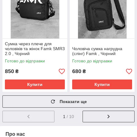
Сумка через плече для
чоловіків та жінок Famk SMR3
Чоловіча сумка нагрудна
2.0 , Чорний
(слінг) Famk , Чорний
Готово до відправки
Готово до відправки
850
680
₴
₴
Купити
Купити
Показати ще
1
/ 10
Про нас