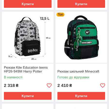
Купити
Купити
Топ
Рюкзак Kite Education teens
HP26-949M Harry Potter
Рюкзак шкільний Minecraft
В наявності
Готово до відправки
2 318
2 410
₴
₴
Купити
Купити