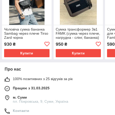
Чоловіча сумка бананка
Сумка трансформер 3в1
Сумк
Sambag через плече Tirso
FAMK (сумка через плече,
для 
Zard чорна
нагрудна - слінг, бананка)
Famk
для чоловіків та жінок,
930
950
590
₴
₴
Коричневий
Купити
Купити
Про нас
100% позитивних з 25 відгуків за рік
Працює з 31.03.2025
м. Суми
пл. Покровська, 9, Суми, Україна
Контакти