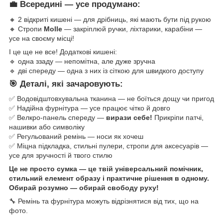
💼 Всередині — усе продумано:
🔸 2 відкриті кишені — для дрібниць, які мають бути під рукою
🔸 Стропи
Molle
— закріплюй ручки, ліхтарики, карабіни —
усе на своєму місці!
І це ще не все! Додаткові кишені:
🔹 одна ззаду — непомітна, але дуже зручна
🔹 дві спереду — одна з них із сіткою для швидкого доступу
🎯 Деталі, які зачаровують:
✅ Водовідштовхувальна тканина — не боїться дощу чи пригод
✅ Надійна фурнітура — усе працює чітко й довго
✅ Велкро-панель спереду —
вирази себе!
Прикріпи патчі,
нашивки або символіку
✅ Регульований ремінь — носи як хочеш
✅ Міцна підкладка, стильні пулери, стропи для аксесуарів —
усе для зручності й твого стилю
Це не просто сумка — це твій універсальний помічник,
стильний елемент образу і практичне рішення в одному.
Обирай розумно — обирай свободу руху!
🔧 Ремінь та фурнітура можуть відрізнятися від тих, що на
фото.