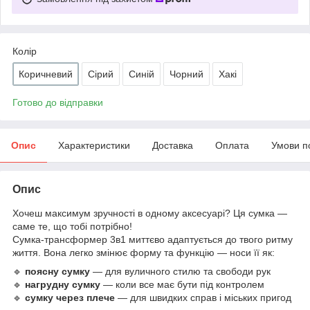
Колір
Коричневий
Сірий
Синій
Чорний
Хакі
Готово до відправки
Опис
Характеристики
Доставка
Оплата
Умови п
Опис
Хочеш максимум зручності в одному аксесуарі? Ця сумка —
саме те, що тобі потрібно!
Сумка-трансформер 3в1 миттєво адаптується до твого ритму
життя. Вона легко змінює форму та функцію — носи її як:
🔹
поясну сумку
— для вуличного стилю та свободи рук
🔹
нагрудну сумку
— коли все має бути під контролем
🔹
сумку через плече
— для швидких справ і міських пригод