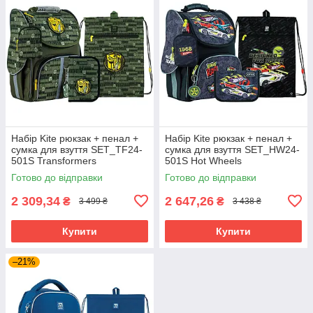
Набір Kite рюкзак + пенал +
Набір Kite рюкзак + пенал +
сумка для взуття SET_TF24-
сумка для взуття SET_HW24-
501S Transformers
501S Hot Wheels
Готово до відправки
Готово до відправки
2 309,34
2 647,26
₴
₴
3 499 ₴
3 438 ₴
Купити
Купити
–21%