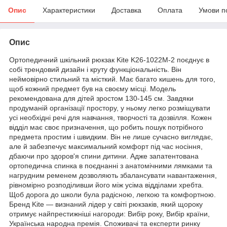
Опис
Характеристики
Доставка
Оплата
Умови п
Опис
Ортопедичний шкільний рюкзак Kite K26-1022M-2 поєднує в
собі трендовий дизайн і круту функціональність. Він
неймовірно стильний та місткий. Має багато кишень для того,
щоб кожний предмет був на своєму місці. Модель
рекомендована для дітей зростом 130-145 см. Завдяки
продуманій організації простору, у ньому легко розміщувати
усі необхідні речі для навчання, творчості та дозвілля. Кожен
відділ має своє призначення, що робить пошук потрібного
предмета простим і швидким. Він не лише сучасно виглядає,
але й забезпечує максимальний комфорт під час носіння,
дбаючи про здоров'я спини дитини. Адже запатентована
ортопедична спинка в поєднанні з анатомічними лямками та
нагрудним ременем дозволяють збалансувати навантаження,
рівномірно розподіливши його між усіма відділами хребта.
Щоб дорога до школи була радісною, легкою та комфортною.
Бренд Kite — визнаний лідер у світі рюкзаків, який щороку
отримує найпрестижніші нагороди: Вибір року, Вибір країни,
Українська народна премія. Споживачі та експерти ринку