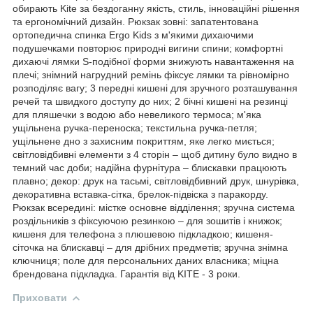
обирають Kite за бездоганну якість, стиль, інноваційні рішення
та ергономічний дизайн. Рюкзак зовні: запатентована
ортопедична спинка Ergo Kids з м'якими дихаючими
подушечками повторює природні вигини спини; комфортні
дихаючі лямки S-подібної форми знижують навантаження на
плечі; знімний нагрудний ремінь фіксує лямки та рівномірно
розподіляє вагу; 3 передні кишені для зручного розташування
речей та швидкого доступу до них; 2 бічні кишені на резинці
для пляшечки з водою або невеликого термоса; м'яка
ущільнена ручка-переноска; текстильна ручка-петля;
ущільнене дно з захисним покриттям, яке легко миється;
світловідбивні елементи з 4 сторін – щоб дитину було видно в
темний час доби; надійна фурнітура – блискавки працюють
плавно; декор: друк на тасьмі, світловідбивний друк, шнурівка,
декоративна вставка-сітка, брелок-підвіска з паракорду.
Рюкзак всередині: містке основне відділення; зручна система
роздільників з фіксуючою резинкою – для зошитів і книжок;
кишеня для телефона з плюшевою підкладкою; кишеня-
сіточка на блискавці – для дрібних предметів; зручна знімна
ключниця; поле для персональних даних власника; міцна
брендована підкладка. Гарантія від KITE - 3 роки.
Приховати