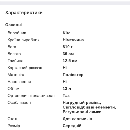
Характеристики
Основні
Виробник
Kite
Країна виробник
Німеччина
Вага
810 г
Висота
39 см
Глибина
12.5 см
Каркасний рюкзак
Ні
Матеріал
Поліестер
Наповнення
Ні
Об`єм
13 л
Ортопедичні властивості
Так
Особливості
Нагрудний ремінь,
Світловідбивні елементи,
Регульовані лямки
Стать
Для хлопчиків
Розмір
Середній