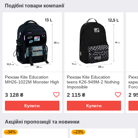
Подібні товари компанії
Рюкзак Kite Education
Рюкзак Kite Education
Рюкз
MH26-1022M Monster High
teens K26-949M-2 Nothing
карк
Impossible
Forc
3 128
2 115
2 9
₴
₴
Купити
Купити
Акційні пропозиції та новинки
–34%
–23%