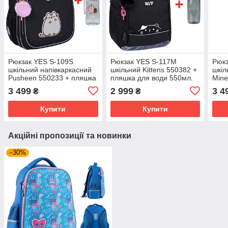
Рюкзак YES S-109S
Рюкзак YES S-117M
Рюкз
шкільний напівкаркасний
шкільний Kittens 550382 +
шкіл
Pusheen 550233 + пляшка
пляшка для води 550мл.
Mine
для води 400мл.
пляш
3 499
2 999
3 4
₴
₴
Купити
Купити
Акційні пропозиції та новинки
–30%