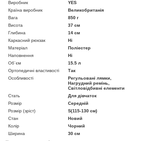
Виробник
YES
Країна виробник
Великобританія
Вага
850 г
Висота
37 см
Глибина
14 см
Каркасний рюкзак
Ні
Матеріал
Поліестер
Наповнення
Ні
Об`єм
15.5 л
Ортопедичні властивості
Так
Особливості
Регульовані лямки,
Нагрудний ремінь,
Світловідбивні елементи
Стать
Для дівчаток
Розмір
Середній
Розмір (зріст)
S(115-130 см)
Стан
Новий
Колір
Чорний
Ширина
30 см