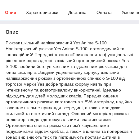
Опис
Характеристики
Доставка
Оплата
Умови п
Опис
Рюкзак шкільний напівкаркасний Yes Anime S-100
Напівкаркасний рюкзак Yes Anime S-100: ортопедичний та
інноваційний! Передові технології виконання та функціональні
рішенням впроваджені в шкільний ортопедичний рюкзак Yes
S-100 зробили його унікальним та ідеальним рюкзаком для
юних школярів. Завдяки ущільненому корпусу шкільний
напівкаркасний рюкзак з ортопедичною спинкою S-100 від
торгової марки Yes добре тримає форму навіть при
інтенсивному та довготривалому використанні. Ідеально
підходить для дітей молодших класів. Передня кишеня
ортопедичного рюкзака виготовлена з EVA матеріалу, надійно
захищає шкільне приладдя всередині, а також має дуже
стильний та естетичний вигляд. Основний матеріал рюкзака –
поліестер з водовідштовхувальними властивостями.
Ортопедична спинка рюкзака з пом’якшувальними
подушечками вздовж хребта, а також в шийній та поперековій
зонах вирівнюють тиск та підтримують поставу дитини в