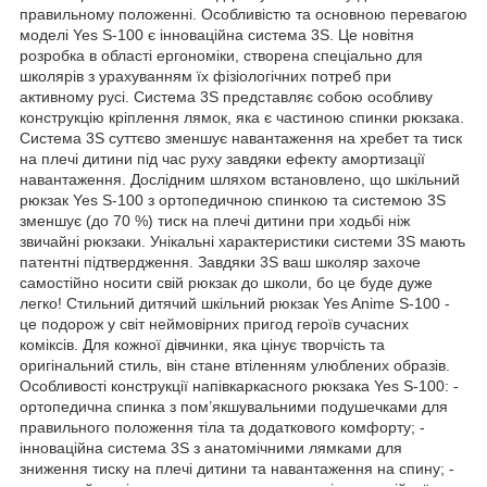
правильному положенні. Особливістю та основною перевагою
моделі Yes S-100 є інноваційна система 3S. Це новітня
розробка в області ергономіки, створена спеціально для
школярів з урахуванням їх фізіологічних потреб при
активному русі. Система 3S представляє собою особливу
конструкцію кріплення лямок, яка є частиною спинки рюкзака.
Система 3S суттєво зменшує навантаження на хребет та тиск
на плечі дитини під час руху завдяки ефекту амортизації
навантаження. Дослідним шляхом встановлено, що шкільний
рюкзак Yes S-100 з ортопедичною спинкою та системою 3S
зменшує (до 70 %) тиск на плечі дитини при ходьбі ніж
звичайні рюкзаки. Унікальні характеристики системи 3S мають
патентні підтвердження. Завдяки 3S ваш школяр захоче
самостійно носити свій рюкзак до школи, бо це буде дуже
легко! Стильний дитячий шкільний рюкзак Yes Anime S-100 -
це подорож у світ неймовірних пригод героїв сучасних
коміксів. Для кожної дівчинки, яка цінує творчість та
оригінальний стиль, він стане втіленням улюблених образів.
Особливості конструкції напівкаркасного рюкзака Yes S-100: -
ортопедична спинка з пом’якшувальними подушечками для
правильного положення тіла та додаткового комфорту; -
інноваційна система 3S з анатомічними лямками для
зниження тиску на плечі дитини та навантаження на спину; -