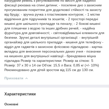
нагрудний ремінь з регулюванням по висоті для надійної
фіксації рюкзака на спині дитини; - посилене дно з захисним
прогумованим покриттям для додаткової стійкості та захисту
від бруду; - зручна ручка з пластиковим контуром; - 1 містке
відділення для підручників та зошитів; - 2 просторі передні
кишені для шкільного приладдя та пеналу; - 2 бокові кишені
для пляшечки з водою та інших дрібних речей; - надійна
фурнітура для довговічності; - світловідбивальні елементи для
безпеки. Зручні деталі внутрішньої організації: - внутрішній
органайзер для шкільного приладдя - кишеня для телефону -
відділ для гаджетів з захисною флісовою підкладкою - картка-
вкладиш для внесення персональних даних учня - позначки
на кишенях для внутрішньої навігації - брендована міцна
підкладка Розмір та характеристики: Розмір за сіткою: S
Розмір: 37 х 30 х 14 см Об'єм: 15,5 л Вага: 0,85 кг (+/- 10%)
Рекомендовано для дітей зростом від 115 см до 130 см.
Приховати
Характеристики
Основні