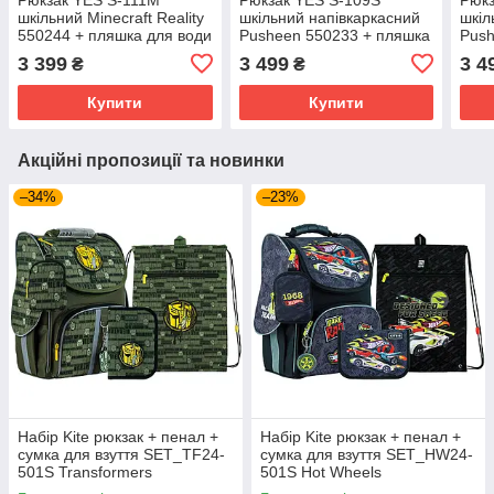
шкільний Minecraft Reality
шкільний напівкаркасний
шкіл
550244 + пляшка для води
Pusheen 550233 + пляшка
Push
400мл.
для води 400мл.
для 
3 399
3 499
3 4
₴
₴
Купити
Купити
Акційні пропозиції та новинки
–34%
–23%
Набір Kite рюкзак + пенал +
Набір Kite рюкзак + пенал +
сумка для взуття SET_TF24-
сумка для взуття SET_HW24-
501S Transformers
501S Hot Wheels