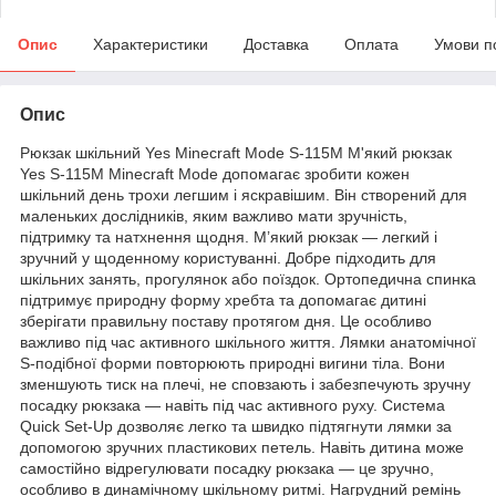
Опис
Характеристики
Доставка
Оплата
Умови п
Опис
Рюкзак шкільний Yes Minecraft Mode S-115M М'який рюкзак
Yes S-115М Minecraft Mode допомагає зробити кожен
шкільний день трохи легшим і яскравішим. Він створений для
маленьких дослідників, яким важливо мати зручність,
підтримку та натхнення щодня. М’який рюкзак — легкий і
зручний у щоденному користуванні. Добре підходить для
шкільних занять, прогулянок або поїздок. Ортопедична спинка
підтримує природну форму хребта та допомагає дитині
зберігати правильну поставу протягом дня. Це особливо
важливо під час активного шкільного життя. Лямки анатомічної
S-подібної форми повторюють природні вигини тіла. Вони
зменшують тиск на плечі, не сповзають і забезпечують зручну
посадку рюкзака — навіть під час активного руху. Система
Quick Set-Up дозволяє легко та швидко підтягнути лямки за
допомогою зручних пластикових петель. Навіть дитина може
самостійно відрегулювати посадку рюкзака — це зручно,
особливо в динамічному шкільному ритмі. Нагрудний ремінь