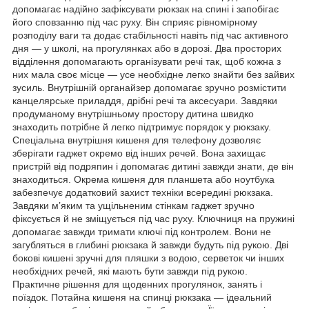
допомагає надійно зафіксувати рюкзак на спині і запобігає
його сповзанню під час руху. Він сприяє рівномірному
розподілу ваги та додає стабільності навіть під час активного
дня — у школі, на прогулянках або в дорозі. Два просторих
відділення допомагають організувати речі так, щоб кожна з
них мала своє місце — усе необхідне легко знайти без зайвих
зусиль. Внутрішній органайзер допомагає зручно розмістити
канцелярське приладдя, дрібні речі та аксесуари. Завдяки
продуманому внутрішньому простору дитина швидко
знаходить потрібне й легко підтримує порядок у рюкзаку.
Спеціальна внутрішня кишеня для телефону дозволяє
зберігати гаджет окремо від інших речей. Вона захищає
пристрій від подряпин і допомагає дитині завжди знати, де він
знаходиться. Окрема кишеня для планшета або ноутбука
забезпечує додатковий захист техніки всередині рюкзака.
Завдяки м’яким та ущільненим стінкам гаджет зручно
фіксується й не зміщується під час руху. Ключниця на пружині
допомагає завжди тримати ключі під контролем. Вони не
загубляться в глибині рюкзака й завжди будуть під рукою. Дві
бокові кишені зручні для пляшки з водою, серветок чи інших
необхідних речей, які мають бути завжди під рукою.
Практичне рішення для щоденних прогулянок, занять і
поїздок. Потайна кишеня на спинці рюкзака — ідеальний