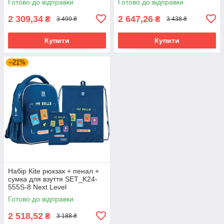
Готово до відправки
Готово до відправки
2 309,34
2 647,26
₴
₴
3 499 ₴
3 438 ₴
Купити
Купити
–21%
Набір Kite рюкзак + пенал +
сумка для взуття SET_K24-
555S-8 Next Level
Готово до відправки
2 518,52
₴
3 188 ₴