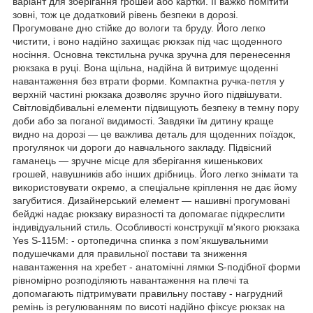
варіант для зберігання грошей або картки. Її важко помітити
зовні, тож це додатковий рівень безпеки в дорозі.
Прогумоване дно стійке до вологи та бруду. Його легко
чистити, і воно надійно захищає рюкзак під час щоденного
носіння. Основна текстильна ручка зручна для перенесення
рюкзака в руці. Вона щільна, надійна й витримує щоденні
навантаження без втрати форми. Компактна ручка-петля у
верхній частині рюкзака дозволяє зручно його підвішувати.
Світловідбивальні елементи підвищують безпеку в темну пору
доби або за поганої видимості. Завдяки їм дитину краще
видно на дорозі — це важлива деталь для щоденних поїздок,
прогулянок чи дороги до навчального закладу. Підвісний
гаманець — зручне місце для зберігання кишенькових
грошей, навушників або інших дрібниць. Його легко знімати та
використовувати окремо, а спеціальне кріплення не дає йому
загубитися. Дизайнерський елемент — нашивні прогумовані
бейджі надає рюкзаку виразності та допомагає підкреслити
індивідуальний стиль. Особливості конструкції м'якого рюкзака
Yes S-115М: - ортопедична спинка з пом’якшувальними
подушечками для правильної постави та зниження
навантаження на хребет - анатомічні лямки S-подібної форми
рівномірно розподіляють навантаження на плечі та
допомагають підтримувати правильну поставу - нагрудний
ремінь із регулюванням по висоті надійно фіксує рюкзак на