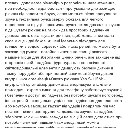
плечах і допомагає рівномірно розподілити навантаження,
при необхідності відстібається - прогумоване дно захищає
рюкзак від вологи та бруду, легко миється після прогулянок -
зручна текстильна ручка зверху рюкзака для легкого
перенесення в руці - практична ручка-петля дозволяє зручно
підвішувати рюкзак на гачок - два просторих відділення
допомагають організувати речі так, щоб кожна з них мала
своє місце - дві бокові кишені ідеально підходять для
пляшечки з водою, серветок або інших речей, які мають бути
завжди під рукою - потайна кишеня на спинці рюкзака —
надійне місце для зберігання цінних речей, яке захищене від
сторонніх очей - надійна фурнітура для довговічності -
світловідбивальні елементи підвищують безпеку дитину в
темну пору доби або при поганій видимості Зручні деталі
внутрішньої організації м'якого рюкзака Yes S-115М: -
внутрішній органайзер допомагає впорядкувати шкільне
приладдя - окрема кишеня для телефону забезпечує зручний
і безпечний доступ до ґаджета без потреби шукати його серед
інших речей - спеціальне ущільнене відділення для планшета
або ноутбука захищає ґаджет від ударів і подряпин під час
носіння - ключниця-пружинка дозволяє зручно та надійно
зберігати ключі — вони завжди на місці й легко дістаються при
потребі - знімний підвісний гаманець, який можна
використовувати для дрібних грошей, ключів або проїзного