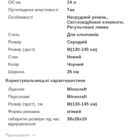
Об`єм
14 л
Ортопедичні властивості
Так
Особливості
Нагрудний ремінь,
Світловідбивні елементи,
Регульовані лямки
Стать
Для хлопчиків
Розмір
Середній
Розмір (зріст)
M(130-145 см)
Стан
Новий
Колір
Чорний
Ширина
26 см
Користувальницькі характеристики
Ліцензія
Minecraft
Персонажі
Minecraft
Розмір (зріст), см
M(130-145 см)
Форма рюкзака
м'який
габаритні розміри під час
38х26х10
відправлення
Приховати