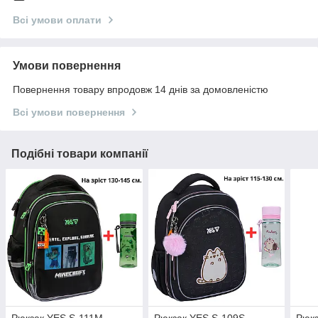
Всі умови оплати
Умови повернення
Повернення товару впродовж 14 днів за домовленістю
Всі умови повернення
Подібні товари компанії
Рюкзак YES S-111M
Рюкзак YES S-109S
Рюкз