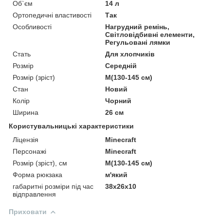
Об`єм
14 л
Ортопедичні властивості
Так
Особливості
Нагрудний ремінь,
Світловідбивні елементи,
Регульовані лямки
Стать
Для хлопчиків
Розмір
Середній
Розмір (зріст)
M(130-145 см)
Стан
Новий
Колір
Чорний
Ширина
26 см
Користувальницькі характеристики
Ліцензія
Minecraft
Персонажі
Minecraft
Розмір (зріст), см
M(130-145 см)
Форма рюкзака
м'який
габаритні розміри під час
38х26х10
відправлення
Приховати