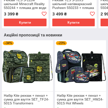
шкільний Minecraft Reality
шкільний напівкаркасний
шкіл
550244 + пляшка для води
Pusheen 550233 + пляшка
5504
400мл.
для води 400мл.
550м
3 399
3 499
2 9
₴
₴
Купити
Купити
Акційні пропозиції та новинки
–34%
–23%
Набір Kite рюкзак + пенал +
Набір Kite рюкзак + пенал +
сумка для взуття SET_TF24-
сумка для взуття SET_HW24-
501S Transformers
501S Hot Wheels