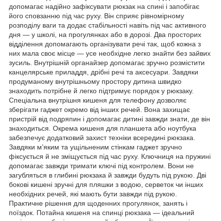
допомагає надійно зафіксувати рюкзак на спині і запобігає
його сповзанню під час руху. Він сприяє рівномірному
розподілу ваги та додає стабільності навіть під час активного
дня — у школі, на прогулянках або в дорозі. Два просторих
відділення допомагають організувати речі так, щоб кожна з
них мала своє місце — усе необхідне легко знайти без зайвих
зусиль. Внутрішній органайзер допомагає зручно розмістити
канцелярське приладдя, дрібні речі та аксесуари. Завдяки
продуманому внутрішньому простору дитина швидко
знаходить потрібне й легко підтримує порядок у рюкзаку.
Спеціальна внутрішня кишеня для телефону дозволяє
зберігати гаджет окремо від інших речей. Вона захищає
пристрій від подряпин і допомагає дитині завжди знати, де він
знаходиться. Окрема кишеня для планшета або ноутбука
забезпечує додатковий захист техніки всередині рюкзака.
Завдяки м’яким та ущільненим стінкам гаджет зручно
фіксується й не зміщується під час руху. Ключниця на пружині
допомагає завжди тримати ключі під контролем. Вони не
загубляться в глибині рюкзака й завжди будуть під рукою. Дві
бокові кишені зручні для пляшки з водою, серветок чи інших
необхідних речей, які мають бути завжди під рукою.
Практичне рішення для щоденних прогулянок, занять і
поїздок. Потайна кишеня на спинці рюкзака — ідеальний