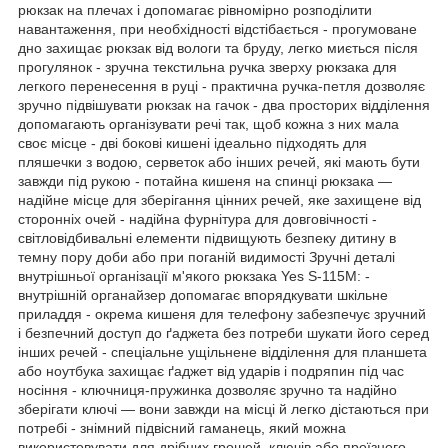
рюкзак на плечах і допомагає рівномірно розподілити
навантаження, при необхідності відстібається - прогумоване
дно захищає рюкзак від вологи та бруду, легко миється після
прогулянок - зручна текстильна ручка зверху рюкзака для
легкого перенесення в руці - практична ручка-петля дозволяє
зручно підвішувати рюкзак на гачок - два просторих відділення
допомагають організувати речі так, щоб кожна з них мала
своє місце - дві бокові кишені ідеально підходять для
пляшечки з водою, серветок або інших речей, які мають бути
завжди під рукою - потайна кишеня на спинці рюкзака —
надійне місце для зберігання цінних речей, яке захищене від
сторонніх очей - надійна фурнітура для довговічності -
світловідбивальні елементи підвищують безпеку дитину в
темну пору доби або при поганій видимості Зручні деталі
внутрішньої організації м'якого рюкзака Yes S-115М: -
внутрішній органайзер допомагає впорядкувати шкільне
приладдя - окрема кишеня для телефону забезпечує зручний
і безпечний доступ до ґаджета без потреби шукати його серед
інших речей - спеціальне ущільнене відділення для планшета
або ноутбука захищає ґаджет від ударів і подряпин під час
носіння - ключниця-пружинка дозволяє зручно та надійно
зберігати ключі — вони завжди на місці й легко дістаються при
потребі - знімний підвісний гаманець, який можна
використовувати для дрібних грошей, ключів або проїзного