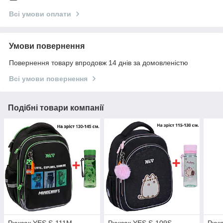
Всі умови оплати
Умови повернення
Повернення товару впродовж 14 днів за домовленістю
Всі умови повернення
Подібні товари компанії
Рюкзак YES S-111M
Рюкзак YES S-109S
Рюкз