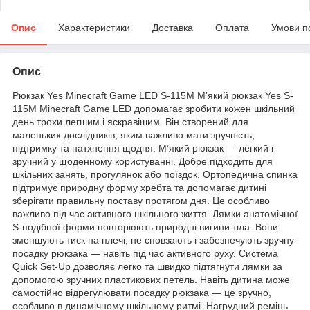
Опис
Характеристики
Доставка
Оплата
Умови п
Опис
Рюкзак Yes Minecraft Game LED S-115M М'який рюкзак Yes S-
115М Minecraft Game LED допомагає зробити кожен шкільний
день трохи легшим і яскравішим. Він створений для
маленьких дослідників, яким важливо мати зручність,
підтримку та натхнення щодня. М’який рюкзак — легкий і
зручний у щоденному користуванні. Добре підходить для
шкільних занять, прогулянок або поїздок. Ортопедична спинка
підтримує природну форму хребта та допомагає дитині
зберігати правильну поставу протягом дня. Це особливо
важливо під час активного шкільного життя. Лямки анатомічної
S-подібної форми повторюють природні вигини тіла. Вони
зменшують тиск на плечі, не сповзають і забезпечують зручну
посадку рюкзака — навіть під час активного руху. Система
Quick Set-Up дозволяє легко та швидко підтягнути лямки за
допомогою зручних пластикових петель. Навіть дитина може
самостійно відрегулювати посадку рюкзака — це зручно,
особливо в динамічному шкільному ритмі. Нагрудний ремінь