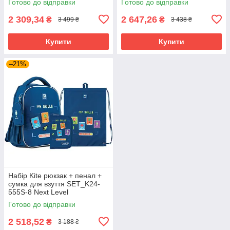
Готово до відправки
Готово до відправки
2 309,34
2 647,26
₴
₴
3 499 ₴
3 438 ₴
Купити
Купити
–21%
Набір Kite рюкзак + пенал +
сумка для взуття SET_K24-
555S-8 Next Level
Готово до відправки
2 518,52
₴
3 188 ₴