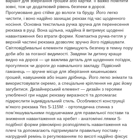
варіант для зберігання грошей або картки. Її важко помітити
зовні, тож це додатковий рівень безпеки в дорозі.
Прогумоване дно стійке до вологи та бруду. Його легко
чистити, і воно надійно захищає рюкзак під час щоденного
носіння. Основна текстильна ручка зручна для перенесення
рюкзака в руці. Вона щільна, надійна й витримує щоденні
навантаження без втрати форми. Компактна ручка-петля у
верхній частині рюкзака дозволяє зручно його підвішувати.
Світловідбивальні елементи підвищують безпеку в темну пору
доби або за поганої видимості. Завдяки їм дитину краще
видно на дорозі — це важлива деталь для щоденних поїздок,
прогулянок чи дороги до навчального закладу. Підвісний
гаманець — зручне місце для зберігання кишенькових
грошей, навушників або інших дрібниць. Його легко знімати та
використовувати окремо, а спеціальне кріплення не дає йому
загубитися. Дизайнерський елемент — дизайн з героями
улюбленої гри надає рюкзаку виразності та допомагає
підкреслити індивідуальний стиль. Особливості конструкції
м'якого рюкзака Yes S-115М: - ортопедична спинка з
пом’якшувальними подушечками для правильної постави та
зниження навантаження на хребет - анатомічні лямки S-
подібної форми рівномірно розподіляють навантаження на
плечі та допомагають підтримувати правильну поставу -
нагрудний ремінь із регулюванням по висоті надійно фіксує