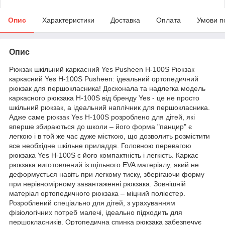
Опис
Характеристики
Доставка
Оплата
Умови п
Опис
Рюкзак шкільний каркасний Yes Pusheen H-100S Рюкзак
каркасний Yes H-100S Pusheen: ідеальний ортопедичний
рюкзак для першокласника! Досконала та надлегка модель
каркасного рюкзака H-100S від бренду Yes - це не просто
шкільний рюкзак, а ідеальний наплічник для першокласника.
Адже саме рюкзак Yes H-100S розроблено для дітей, які
вперше збираються до школи – його форма "панцир" є
легкою і в той же час дуже місткою, що дозволить розмістити
все необхідне шкільне приладдя. Головною перевагою
рюкзака Yes H-100S є його компактність і легкість. Каркас
рюкзака виготовлений із щільного EVA матеріалу, який не
деформується навіть при легкому тиску, зберігаючи форму
при нерівномірному завантаженні рюкзака. Зовнішній
матеріал ортопедичного рюкзака – міцний поліестер.
Розроблений спеціально для дітей, з урахуванням
фізіологічних потреб малечі, ідеально підходить для
першокласників. Ортопедична спинка рюкзака забезпечує