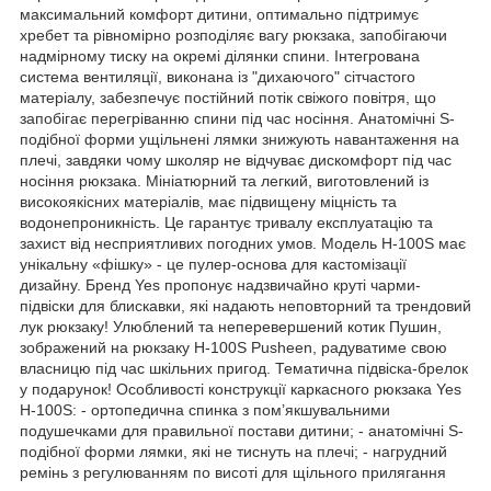
максимальний комфорт дитини, оптимально підтримує
хребет та рівномірно розподіляє вагу рюкзака, запобігаючи
надмірному тиску на окремі ділянки спини. Інтегрована
система вентиляції, виконана із "дихаючого" сітчастого
матеріалу, забезпечує постійний потік свіжого повітря, що
запобігає перегріванню спини під час носіння. Анатомічні S-
подібної форми ущільнені лямки знижують навантаження на
плечі, завдяки чому школяр не відчуває дискомфорт під час
носіння рюкзака. Мініатюрний та легкий, виготовлений із
високоякісних матеріалів, має підвищену міцність та
водонепроникність. Це гарантує тривалу експлуатацію та
захист від несприятливих погодних умов. Модель H-100S має
унікальну «фішку» - це пулер-основа для кастомізації
дизайну. Бренд Yes пропонує надзвичайно круті чарми-
підвіски для блискавки, які надають неповторний та трендовий
лук рюкзаку! Улюблений та неперевершений котик Пушин,
зображений на рюкзаку H-100S Pusheen, радуватиме свою
власницю під час шкільних пригод. Тематична підвіска-брелок
у подарунок! Особливості конструкції каркасного рюкзака Yes
H-100S: - ортопедична спинка з пом’якшувальними
подушечками для правильної постави дитини; - анатомічні S-
подібної форми лямки, які не тиснуть на плечі; - нагрудний
ремінь з регулюванням по висоті для щільного прилягання