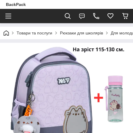
BackPack
Товари та послуги
Рюкзаки для школярів
Для молодш