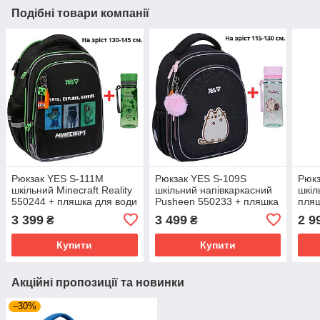
Подібні товари компанії
Рюкзак YES S-111M
Рюкзак YES S-109S
Рюкз
шкільний Minecraft Reality
шкільний напівкаркасний
шкіл
550244 + пляшка для води
Pusheen 550233 + пляшка
пляш
400мл.
для води 400мл.
3 399
3 499
2 9
₴
₴
Купити
Купити
Акційні пропозиції та новинки
–30%