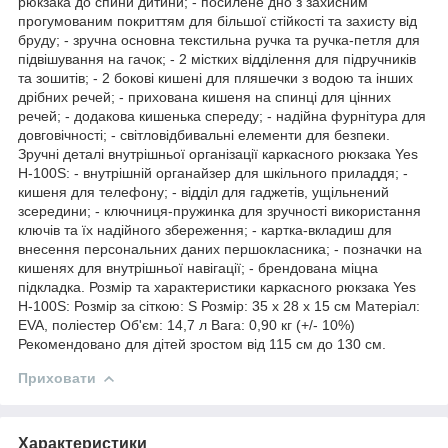
рюкзака до спини дитини; - посилене дно з захисним
прогумованим покриттям для більшої стійкості та захисту від
бруду; - зручна основна текстильна ручка та ручка-петля для
підвішування на гачок; - 2 містких відділення для підручників
та зошитів; - 2 бокові кишені для пляшечки з водою та інших
дрібних речей; - прихована кишеня на спинці для цінних
речей; - додакова кишенька спереду; - надійна фурнітура для
довговічності; - світловідбивальні елементи для безпеки.
Зручні деталі внутрішньої організації каркасного рюкзака Yes
H-100S: - внутрішній органайзер для шкільного приладдя; -
кишеня для телефону; - відділ для гаджетів, ущільнений
зсередини; - ключниця-пружинка для зручності використання
ключів та їх надійного збереження; - картка-вкладиш для
внесення персональних даних першокласника; - позначки на
кишенях для внутрішньої навігації; - брендована міцна
підкладка. Розмір та характеристики каркасного рюкзака Yes
H-100S: Розмір за сіткою: S Розмір: 35 х 28 х 15 см Матеріал:
EVA, поліестер Об'єм: 14,7 л Вага: 0,90 кг (+/- 10%)
Рекомендовано для дітей зростом від 115 см до 130 см.
Приховати
Характеристики