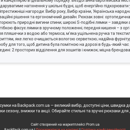
 канцелярію в ідеальному порядку. Бездоганна європейська якість
 даруватиме натхнення у шкільні будні, щоб енергійно підкорювати 
айпрестижніші нагороди: Вибір року, Вибір країни, Українська народн
оваційні рішення та ергономічний дизайн. Рюкзак зовні: ортопедична
торюють природні вигини спини; широкі S-подібні лямки – завдяки 
стібкою фіксує лямки в зручному положенні; передня кишеня – з о
я пляшечки з водою або термоса; м'яка ущільнена ручка та тексти
криттям, яке легко очищається вологою серветкою; надійна фурніту
робу для того, щоб дитина була помітною на дорозі в будь-який час
едині: 2 просторих відділення для зошитів і книжок; міцна брендов
 сумки на Backpack.com.ua — великий вибір, доступні ціни, швидка до
ки сезону, знижки та акції. Обирайте стильні та зручні рюкзаки для 
Сайт створений на маркетплейсі
Prom.ua
BackPack.com.ua |
Поскаржитися на контент
|
Політика конфіденційності