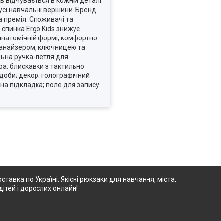
 відчувається в кожній деталі:
усі навчальні вершини. Бренд
а премія. Споживачі та
 спинка Ergo Kids знижує
анатомічній формі, комфортно
рганайзером, ключницею та
льна ручка-петля для
ра: блискавки з тактильно
 доби; декор: голографічний
ана підкладка; поле для запису
ставка по Україні. Якісні рюкзаки для навчання, міста,
дітей і дорослих онлайн!