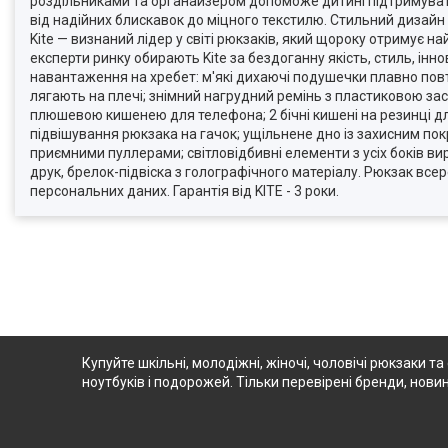
роздільниками та органайзером допоможе дитині підтримувати
від надійних блискавок до міцного текстилю. Стильний дизайн
Kite — визнаний лідер у світі рюкзаків, який щороку отримує н
експерти ринку обирають Kite за бездоганну якість, стиль, інн
навантаження на хребет: м'які дихаючі подушечки плавно пов
лягають на плечі; знімний нагрудний ремінь з пластиковою за
плюшевою кишенею для телефона; 2 бічні кишені на резинці дл
підвішування рюкзака на гачок; ущільнене дно із захисним по
приємними пуллерами; світловідбивні елементи з усіх боків ви
друк, брелок-підвіска з голографічного матеріалу. Рюкзак всер
персональних даних. Гарантія від KITE - 3 роки.
Купуйте шкільні, молодіжні, жіночі, чоловічі рюкзаки та
ноутбуків і подорожей. Тільки перевірені бренди, новин