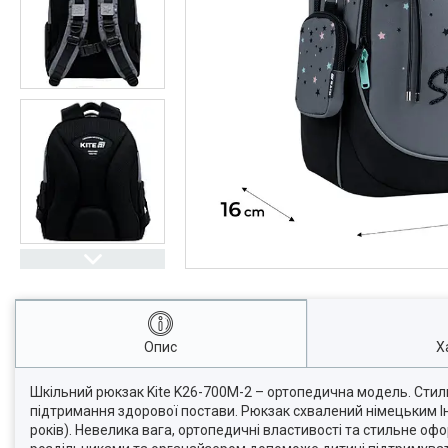
Опис
Х
Шкільний рюкзак Kite K26-700M-2 – ортопедична модель. Стил
підтримання здорової постави. Рюкзак схвалений німецьким Ін
років). Невелика вага, ортопедичні властивості та стильне оф