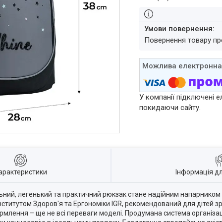
повернення товару п
У компанії підключені е
покидаючи сайту.
арактеристики
Інформація д
ьний, легенький та практичний рюкзак стане надійним напарником 
ститутом Здоров'я та Ергономіки IGR, рекомендований для дітей зр
ормлення – ще не всі переваги моделі. Продумана система організац