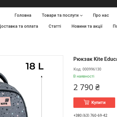
Головна
Товари та послуги
Про нас
оставка та оплата
Статті
Новини та акції
П
Рюкзак Kite Educ
Код:
000996130
В наявності
2 790 ₴
Купити
+380 (63) 760-69-42