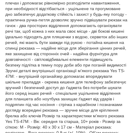
плечах і допомагає рівномірно розподілити навантаження,
при необхідності відстібається - ущільнене та прогумоване
дно забезпечує додаткову стійкість і захист у будь-яку погоду -
практична ручка-петля дозволяє зручно підвішувати рюкзак на
гачок - два просторих відділення допомагають організувати
речі так, щоб кожна з них мала своє місце - дві бокові кишені
ідеально підходять для пляшечки з водою, серветок або інших
речей, які мають бути завжди під рукою - потайна кишеня на
спинці рюкзака — надійне місце для зберігання цінних речей,
яке захищене від сторонніх очей - надійна фурнітура для
довговічності - світловідбивальні елементи підвищують
безпеку підлітка в темну пору доби або при поганій видимості
Зручні деталі внутрішньої організації м'якого рюкзака Yes TS-
47М: - внутрішній органайзер допомагає впорядкувати
шкільне приладдя - окрема кишеня для телефону забезпечує
зручний і безпечний доступ до ґаджета без потреби шукати
його серед інших речей - спеціальне ущільнене відділення
для планшета або ноутбука захищає ґаджет від ударів і
подряпин під час носіння - стрічка з карабіном і позначками
догляду всередині рюкзака — зручне місце для кріплення
брелка або ключів Розмір та характеристики м'якого рюкзака
Yes TS-47М: - Вік: середня та старша, 10+ років - Розмір за
сіткою: M - Розмір: 40 х 30 х 17 см - Матеріал рюкзака:
поліестер - Вага рюкзака: 0.9 кг (+/- 10%) - Об’єм рюкзака: