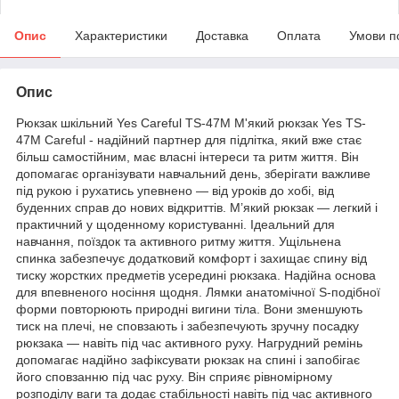
Опис
Характеристики
Доставка
Оплата
Умови п
Опис
Рюкзак шкільний Yes Careful TS-47M М'який рюкзак Yes TS-
47М Careful - надійний партнер для підлітка, який вже стає
більш самостійним, має власні інтереси та ритм життя. Він
допомагає організувати навчальний день, зберігати важливе
під рукою і рухатись упевнено — від уроків до хобі, від
буденних справ до нових відкриттів. М’який рюкзак — легкий і
практичний у щоденному користуванні. Ідеальний для
навчання, поїздок та активного ритму життя. Ущільнена
спинка забезпечує додатковий комфорт і захищає спину від
тиску жорстких предметів усередині рюкзака. Надійна основа
для впевненого носіння щодня. Лямки анатомічної S-подібної
форми повторюють природні вигини тіла. Вони зменшують
тиск на плечі, не сповзають і забезпечують зручну посадку
рюкзака — навіть під час активного руху. Нагрудний ремінь
допомагає надійно зафіксувати рюкзак на спині і запобігає
його сповзанню під час руху. Він сприяє рівномірному
розподілу ваги та додає стабільності навіть під час активного