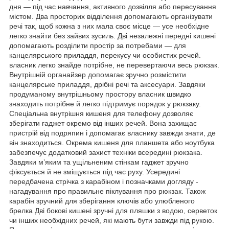
дня — під час навчання, активного дозвілля або пересування
містом. Два просторих відділення допомагають організувати
речі так, щоб кожна з них мала своє місце — усе необхідне
легко знайти без зайвих зусиль. Дві незалежні передні кишені
допомагають розділити простір за потребами — для
канцелярського приладдя, перекусу чи особистих речей.
власник легко знайде потрібне, не перевертаючи весь рюкзак.
Внутрішній органайзер допомагає зручно розмістити
канцелярське приладдя, дрібні речі та аксесуари. Завдяки
продуманому внутрішньому простору власник швидко
знаходить потрібне й легко підтримує порядок у рюкзаку.
Спеціальна внутрішня кишеня для телефону дозволяє
зберігати гаджет окремо від інших речей. Вона захищає
пристрій від подряпин і допомагає власнику завжди знати, де
він знаходиться. Окрема кишеня для планшета або ноутбука
забезпечує додатковий захист техніки всередині рюкзака.
Завдяки м’яким та ущільненим стінкам гаджет зручно
фіксується й не зміщується під час руху. Усередині
передбачена стрічка з карабіном і позначками догляду -
нагадування про правильне піклування про рюкзак. Також
карабін зручний для зберігання ключів або улюбленого
брелка Дві бокові кишені зручні для пляшки з водою, серветок
чи інших необхідних речей, які мають бути завжди під рукою.