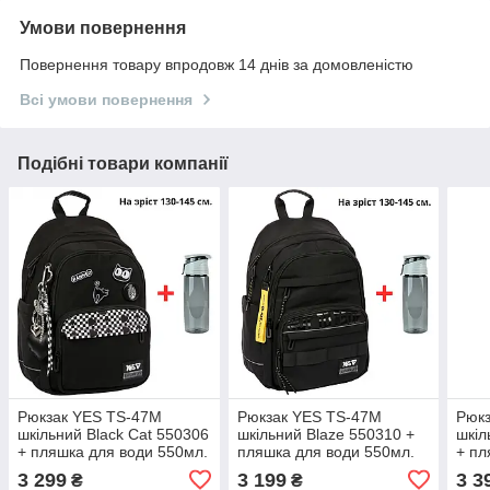
Умови повернення
Повернення товару впродовж 14 днів за домовленістю
Всі умови повернення
Подібні товари компанії
Рюкзак YES TS-47M
Рюкзак YES TS-47M
Рюк
шкільний Black Cat 550306
шкільний Blaze 550310 +
шкіл
+ пляшка для води 550мл.
пляшка для води 550мл.
+ пл
3 299
3 199
3 3
₴
₴