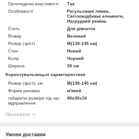
Ортопедичні властивості
Так
Особливості
Регульовані лямки,
Світловідбивні елементи,
Нагрудний ремінь
Стать
Для дівчаток
Розмір
Великий
Розмір (зріст)
M(130-145 см)
Стан
Новий
Колір
Чорний
Ширина
30 см
Користувальницькі характеристики
Розмір (зріст), см
M(130-145 см)
Форма рюкзака
м'який
габаритні розміри під час
40х30х10
відправлення
Приховати
Умови доставки