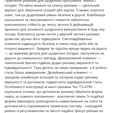
Практичне рішення для щоденних прогулянок, занять і
поїздок. Потайна кишеня на спинці рюкзака — ідеальний
варіант для зберігання грошей або картки. Її важко помітити
зовні, тож це додатковий рівень безпеки в дорозі. Комбінація
ущільнення та прогумованого покриття забезпечує
максимальну стійкість до зносу, вологи й деформацій.
Ідеально для активного щоденного використання в будь-яку
погоду. Компактна ручка-петля у верхній частині рюкзака
дозволяє зручно його підвішувати. Світловідбивальні
елементи підвищують безпеку в темну пору доби або за
поганої видимості. Завдяки їм підлітка краще видно на дорозі
— це важлива деталь для щоденних поїздок, прогулянок чи
дороги до навчального закладу. Декоративний елемент —
тематичний брелок-підвіска додає рюкзаку виразності та
індивідуальності. Така деталь не лише прикрашає, а й робить
стиль більш завершеним. Дизайнерський елемент —
трендова комбінація кольорів та патернів надає рюкзаку
виразності та допомагає підкреслити індивідуальний стиль.
Особливості конструкції м'якого рюкзака Yes TS-47М: -
ущільнена спинка, що допомагає рюкзаку зберігати форму
навіть за повного наповнення - анатомічні лямки S-подібної
форми рівномірно розподіляють навантаження на плечі та
допомагають підтримувати правильну поставу - нагрудний
ремінь із регулюванням по висоті надійно фіксує рюкзак на