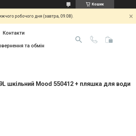
Кошик
жчого робочого дня (завтра, 09.08).
Контакти
овернення та обмін
9L шкільний Mood 550412 + пляшка для води