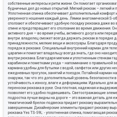
собственные интересы и ритм жизни. Он помогает организоват
будничных дел до новых открытий. Мягкий рюкзак – легкий и
Уплотненная спинка обеспечивает дополнительный комфорт и
уверенного ношения каждый день. Лямки анатомической S-об
сползают и обеспечивают удобную посадку рюкзака даже во 
спине и предотвращает его сползание во время движения. О
активного дня — во время учебы, активного досуга или перед
внутри. владелец сможет всегда держать рюкзак в порядке 
принадлежности, мелкие вещи и аксессуары. Благодаря прод
порядок в рюкзаке. Специальный внутренний карман для теле
царапин и помогает владельцу всегда знать, где оно находи
внутри рюкзака. Благодаря мягким и уплотненным стенкам га
карабином и пометками ухода – напоминание о правильной за
кармана удобны для бутылки с водой, салфеток или других н
ежедневных прогулок, занятий и поездок. Потайной карман на
снаружи, так что это дополнительный уровень безопасности 
устойчивость к износу, влаге и деформациям. Идеально для 
переноски рюкзака в руке. Она плотная, надежная и выдержи
позволяет его удобно подвешивать. Светоотражающие элемен
подростка лучше видны на дороге – это важная деталь для е
тематический брелок-подвеска придает рюкзаку выразительно
завершенным. Дизайнерские элементы придают рюкзаку выра
рюкзака Yes TS-59L: - уплотненная спинка, помогающая рюкз