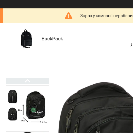
Зараз у компанії неробочи
BackPack
Д