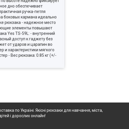
й по высоте надежно фиксирует
нное дно обеспечивает
 практичная ручка-петля
два боковых кармана идеально
нке рюкзака - надежное место
ащающие элементы повышают
ка Yes TS-59L: - внутренний
сный доступ к гаджету без
жет от ударов и царапин во
ер и характеристики мягкого
ер - Вес рюкзака: 0.85 кг (+/-
ставка по Україні. Якісні рюкзаки для навчання, міста,
дітей і дорослих онлайн!