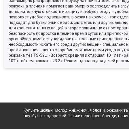
равномерно распределяют нагрузку на плечи и помогают под
рюкзак на плечах и помогает равномерно распределить нагруз
дополнительную стойкость и защиту в любую погоду. - удобная
позволяет удобно подвешивать рюкзак на крючок. - три отде
подходят для бутылочки с водой, салфеток или других вещей,
для хранения ценных вещей, которое защищено от посторон
безопасность подростка в темное время суток или при плохой
органайзер помогает упорядочить школьные принадлежности 
необходимости искать его среди других вещей - специальное
время ношения. - лента с карабином и пометками ухода внутр
рюкзака Yes TS-59L: - Возраст: средняя и старшая, 10+ лет - раз
10%) - объем рюкзака: 23.2 л Рекомендовано для детей ростом 
Купуйте шкільні, молодіжні, жіночі, чоловічі рюкзаки та
ноутбуків і подорожей. Тільки перевірені бренди, новин