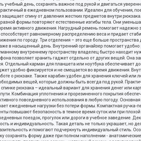
ь учебный день, сохранять важное под рукой и двигаться уверенно 
 практичный в ежедневном пользовании. Идеален для обучения, пое
 защищает спину от давления жестких предметов внутри рюкзака
разной формы повторяют естественные изгибы тела. Они уменьшаю
время активного движения. Нагрудный ремень помогает надежно 
н способствует равномерному распределению веса и придает стаб
вижения по городу. Три отделения – это еще больше пространства
даже в насыщенный день. Внутренний органайзер помогает удобно
уманному внутреннему пространству владелец быстро находит ну
фона позволяет хранить гаджет отдельно от других вещей. Она з
тся. Отдельный карман для планшета или ноутбука обеспечивает д
джет удобно фиксируется и не смещается во время движения. Вну
боте о рюкзаке. Также карабин удобен для хранения ключей или 
еобходимых вещей, которые должны быть всегда под рукой. Практ
 спинке рюкзака – идеальный вариант для хранения денег или кар
в пути. Комбинация уплотнения и прорезиненного покрытия обесп
активного повседневного использования в любую погоду. Основная
вает ежедневные нагрузки без потери формы. Компактная ручка-пе
ты повышают безопасность в темное время суток или при плохой
жедневных поездок, прогулок или дороги в учебное заведение. Д
сть и индивидуальность. Такая деталь не только украшает, но де
зительность и помогают подчеркнуть индивидуальный стиль. Осо
аку сохранять форму даже при полном наполнении - анатомически