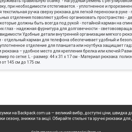
держивать правильную осанку. - нагрудный ремень с регулировко
ку, при необходимости отстегивается. - уплотненное и прорезине
 текстильная ручка сверху рюкзака для легкой переноски в руке -
льных отделения позволяют удобно организовать пространство - 
 которые должны быть всегда под рукой - потайной карман на спи
них глаз - надежная фурнитура для долговечности - световозвр
 видимости Удобные детали внутренней организации мягкого рюкза
- отдельный карман для телефона обеспечивает удобный и безопа
 уплотненное отделение для планшета или ноутбука защищает гад
и рюкзака – удобное место для крепления брелка или ключей Разм
мер по сетке: L - размер: 44 х 31 х 17 см - Материал рюкзака: полиэст
от 145 см до 175 см.
 сумки на Backpack.com.ua — великий вибір, доступні ціни, швидка до
ки сезону, знижки та акції. Обирайте стильні та зручні рюкзаки для 