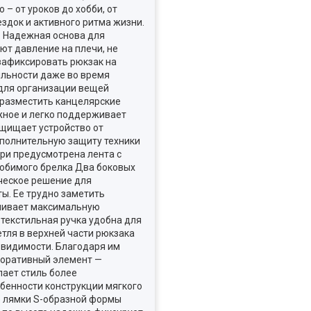
– от уроков до хобби, от
здок и активного ритма жизни.
. Надежная основа для
т давление на плечи, не
зафиксировать рюкзак на
ильности даже во время
 для организации вещей
 разместить канцелярские
жное и легко поддерживает
ащищает устройство от
ополнительную защиту техники
три предусмотрена лента с
любимого брелка Два боковых
ическое решение для
ты. Ее трудно заметить
ечивает максимальную
 текстильная ручка удобна для
тля в верхней части рюкзака
 видимости. Благодаря им
екоративный элемент —
лает стиль более
бенности конструкции мягкого
е лямки S-образной формы