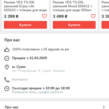
Рюкзак YES TS-59L
Рюкзак YES TS-59L
Рюк
шкільний Enjoy Life
шкільний Mood 550412 +
шкіл
550410 + пляшка для води
пляшка для води 550мл.
+ пл
550мл.
3 399
3 499
3 3
₴
₴
Купити
Купити
Про нас
100% позитивних з 25 відгуків за рік
Працює з 31.03.2025
м. Суми
пл. Покровська, 9, Суми, Україна
Контакти
Сьогодні працює з 10:00 до 18:00
Показати весь графік роботи
Про нас