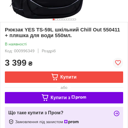
Рюкзак YES TS-59L шкільний Chill Out 550411
+ пляшка для води 550мл.
В наявності
Код: 000996349
Роздріб
3 399
₴
Купити
або
Купити з
Що таке купити з Пром?
Замовлення під захистом