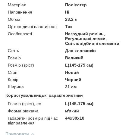
Матеріал
Поліестер
Наповнення
Ні
Об`єм
23.2 л
Ортопедичні властивості
Так
Особливості
Нагрудний ремінь,
Регульовані лямки,
Світловідбивні елементи
Стать
Для хлопчиків
Розмір
Великий
Розмір (зріст)
L(145-175 см)
Стан
Новий
Колір
Чорний
Ширина
31 см
Користувальницькі характеристики
Розмір (зріст), см
L(145-175 см)
Форма рюкзака
м'який
габаритні розміри під час
44x30x10
відправлення
Приховати