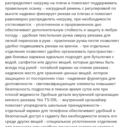
распределяют нагрузку на плечи и помогают поддерживать
правильную осанку. - нагрудный ремень с регулировкой по
высоте надежно фиксирует рюкзак на плечах и помогает
равномерно распределить нагрузку, при необходимости
отстегивается. - уплотненное и прорезиненное дно
обеспечивает дополнительную стойкость и защиту в любую
погоду. - удобная текстильная ручка сверху рюкзака для
легкой переноски в руке - практичная ручка-петля позволяет
удобно подвешивать рюкзак на крючок. - три отдельных
отделения позволяют удобно организовать пространство -
два боковых кармана идеально подходят для бутылочки с
водой, салфеток или других вещей, которые должны быть
всегда под рукой - потайной карман на спинке рюкзака -
надежное место для хранения ценных вещей, которое
защищено от посторонних глаз - надежная фурнитура для
долговечности - световозвращающие элементы повышают
безопасность подростка в темное время суток или при
плохой видимости Удобные детали внутренней организации
мягкого рюкзака Yes TS-59L: - внутренний органайзер
помогает упорядочить школьные принадлежности -
отдельный карман для телефона обеспечивает удобный и
безопасный доступ к гаджету без необходимости искать его
среди других вещей - специальное уплотненное отделение
для планшета или ноутбука защищает гаджет от ударов и