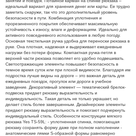
занятий и поездок. Потайной карман на спинке рюкзака –
идеальный вариант для хранения денег или карты. Ее трудно
заметить снаружи, так что это дополнительный уровень
безопасности в пути. Комбинация уплотнения и
прорезиненного покрытия обеспечивает максимальную
устойчивость к износу, влаге и деформациям. Идеально для
активного повседневного использования в любую погоду.
Основная текстильная ручка удобна для переноски рюкзака в
руке. Она плотная, надежная и выдерживает ежедневные
нагрузки без потери формы. Компактная ручка-петля в
верхней части рюкзака позволяет его удобно подвешивать.
Светоотражающие элементы повышают безопасность в
темное время суток или при плохой видимости. Благодаря им
подростка лучше видны на дороге – это важная деталь для
ежедневных поездок, прогулок или дороги в учебное
заведение. Декоративный элемент — тематический брелок-
подвеска придает рюкзаку выразительность и
индивидуальность. Такая деталь не только украшает, но
делает стиль более завершенным. Дизайнерские элементы
придают рюкзаку выразительность и помогают подчеркнуть
индивидуальный стиль. Особенности конструкции мягкого
рюкзака Yes TS-59L: - уплотненная спинка, помогающая
рюкзаку сохранять форму даже при полном наполнении -
анатомические лямки S-образной формы равномерно