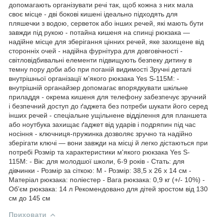
допомагають організувати речі так, щоб кожна з них мала
своє місце - дві бокові кишені ідеально підходять для
пляшечки з водою, серветок або інших речей, які мають бути
завжди під рукою - потайна кишеня на спинці рюкзака —
надійне місце для зберігання цінних речей, яке захищене від
сторонніх очей - надійна фурнітура для довговічності -
світловідбивальні елементи підвищують безпеку дитину в
темну пору доби або при поганій видимості Зручні деталі
внутрішньої організації м'якого рюкзака Yes S-115М: -
внутрішній органайзер допомагає впорядкувати шкільне
приладдя - окрема кишеня для телефону забезпечує зручний
і безпечний доступ до ґаджета без потреби шукати його серед
інших речей - спеціальне ущільнене відділення для планшета
або ноутбука захищає ґаджет від ударів і подряпин під час
носіння - ключниця-пружинка дозволяє зручно та надійно
зберігати ключі — вони завжди на місці й легко дістаються при
потребі Розмір та характеристики м'якого рюкзака Yes S-
115М: - Вік: для молодшої школи, 6-9 років - Стать: для
дівчинки - Розмір за сіткою: M - Розмір: 38,5 х 26 х 14 см -
Матеріал рюкзака: поліестер - Вага рюкзака: 0,9 кг (+/- 10%) -
Об’єм рюкзака: 14 л Рекомендовано для дітей зростом від 130
см до 145 см
Приховати