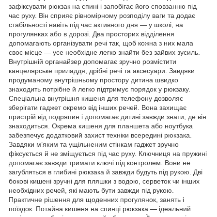
зафіксувати рюкзак на спині і запобігає його сповзанню під
час руху. Він сприяє рівномірному розподілу ваги та додає
стабільності навіть під час активного дня — у школі, на
прогулянках або в дорозі. Два просторих відділення
допомагають організувати речі так, щоб кожна з них мала
своє місце — усе необхідне легко знайти без зайвих зусиль.
Внутрішній органайзер допомагає зручно розмістити
канцелярське приладдя, дрібні речі та аксесуари. Завдяки
продуманому внутрішньому простору дитина швидко
знаходить потрібне й легко підтримує порядок у рюкзаку.
Спеціальна внутрішня кишеня для телефону дозволяє
зберігати гаджет окремо від інших речей. Вона захищає
пристрій від подряпин і допомагає дитині завжди знати, де він
знаходиться. Окрема кишеня для планшета або ноутбука
забезпечує додатковий захист техніки всередині рюкзака.
Завдяки м’яким та ущільненим стінкам гаджет зручно
фіксується й не зміщується під час руху. Ключниця на пружині
допомагає завжди тримати ключі під контролем. Вони не
загубляться в глибині рюкзака й завжди будуть під рукою. Дві
бокові кишені зручні для пляшки з водою, серветок чи інших
необхідних речей, які мають бути завжди під рукою.
Практичне рішення для щоденних прогулянок, занять і
поїздок. Потайна кишеня на спинці рюкзака — ідеальний