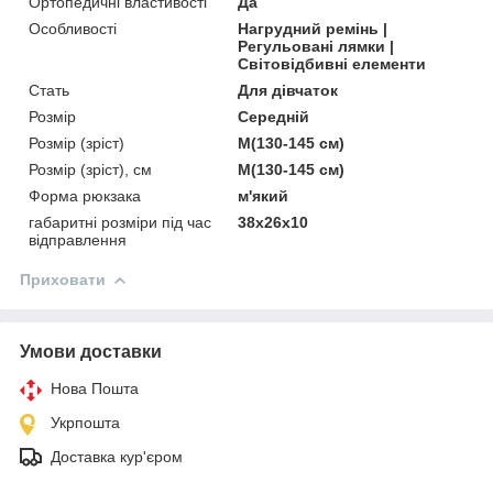
Ортопедичні властивості
Да
Особливості
Нагрудний ремінь |
Регульовані лямки |
Світовідбивні елементи
Стать
Для дівчаток
Розмір
Середній
Розмір (зріст)
M(130-145 см)
Розмір (зріст), см
M(130-145 см)
Форма рюкзака
м'який
габаритні розміри під час
38х26х10
відправлення
Приховати
Умови доставки
Нова Пошта
Укрпошта
Доставка кур'єром