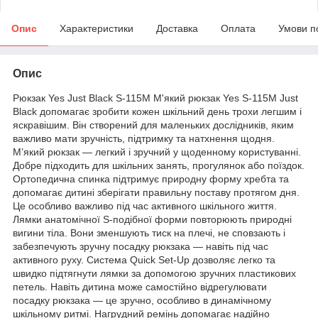
Опис
Характеристики
Доставка
Оплата
Умови п
Опис
Рюкзак Yes Just Black S-115M М'який рюкзак Yes S-115М Just
Black допомагає зробити кожен шкільний день трохи легшим і
яскравішим. Він створений для маленьких дослідників, яким
важливо мати зручність, підтримку та натхнення щодня.
М’який рюкзак — легкий і зручний у щоденному користуванні.
Добре підходить для шкільних занять, прогулянок або поїздок.
Ортопедична спинка підтримує природну форму хребта та
допомагає дитині зберігати правильну поставу протягом дня.
Це особливо важливо під час активного шкільного життя.
Лямки анатомічної S-подібної форми повторюють природні
вигини тіла. Вони зменшують тиск на плечі, не сповзають і
забезпечують зручну посадку рюкзака — навіть під час
активного руху. Система Quick Set-Up дозволяє легко та
швидко підтягнути лямки за допомогою зручних пластикових
петель. Навіть дитина може самостійно відрегулювати
посадку рюкзака — це зручно, особливо в динамічному
шкільному ритмі. Нагрудний ремінь допомагає надійно