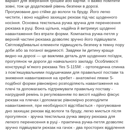
варіант для зберігання грошей або картки. Її важко помітити
зовні, тож це додатковий рівень безпеки в дорозі.
Прогумоване дно стійке до вологи та бруду. Його легко
чистити, і воно надійно захищає рюкзак під час щоденного
носіння. Основна текстильна ручка зручна для перенесення
рюкзака в руці. Вона щільна, надійна й витримує щоденні
навантаження без втрати форми. Компактна ручка-петля у
верхній частині рюкзака дозволяє зручно його підвішувати.
Світловідбивальні елементи підвищують безпеку в темну пору
доби або за поганої видимості. Завдяки їм дитину краще
видно на дорозі — це важлива деталь для щоденних поїздок,
прогулянок чи дороги до навчального закладу. Особливості
конструкції м'якого рюкзака Yes S-115М: - ортопедична спинка
з пом’якшувальними подушечками для правильної постави та
зниження навантаження на хребет - анатомічні лямки S-
подібної форми рівномірно розподіляють навантаження на
плечі та допомагають підтримувати правильну поставу -
нагрудний ремінь із регулюванням по висоті надійно фіксує
рюкзак на плечах і допомагає рівномірно розподілити
навантаження, при необхідності відстібається - прогумоване
дно захищає рюкзак від вологи та бруду, легко миється після
прогулянок - зручна текстильна ручка зверху рюкзака для
легкого перенесення в руці - практична ручка-петля дозволяє
зручно підвішувати рюкзак на гачок - два просторих відділення