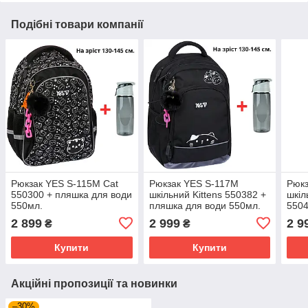
Подібні товари компанії
Рюкзак YES S-115M Cat
Рюкзак YES S-117M
Рюкз
550300 + пляшка для води
шкільний Kittens 550382 +
шкіл
550мл.
пляшка для води 550мл.
5504
550м
2 899
2 999
2 9
₴
₴
Купити
Купити
Акційні пропозиції та новинки
–30%