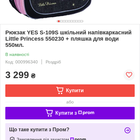
Рюкзак YES S-109S шкільний напівкаркасний
Little Princess 550230 + пляшка для води
550мл.
В наявності
Код: 000996340
Роздріб
3 299
₴
Купити
або
Купити з
Що таке купити з Пром?
Замовлення під захистом