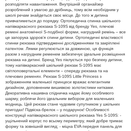
розподіляти навантаження. Внутрішній органайзер
розроблений з увагою до дрібниць, тому всім необхідним у
школі речам знайдеться своє місце. До того ж дитина
привчатиметься до порядку. Ортопедична спинка шкільного
напівкаркасного рюкзака S-109S від бренду Yes, плечові
ремені анатомічної S-подібної форми, нагрудний ремінь – все
це запорука здоров’я спини дитини. Ортопедичні властивості
спинки рюкзака підтвердженні дослідженнями та закріплені
патентом. Лямки регулюються за довжиною, ця функція
разом з нагрудним ременем забезпечує ідеальне розміщення
рюкзака на дитині. Бренд Yes піклується про безпеку дитини,
тому напівкаркасний шкільний рюкзак S-109S має
світлоповертальні елементи – спереду рюкзака та на
плечових ременях. Рюкзак S-109S Little Princess з
зображенням маленької принцеси вражає елегантним
дизайном, доповненим вишивкою золотистими нитками.
Декоративна нашивна спідничка надає йому особливого
шарму, роблячи його ідеальним вибором для маленьких
модниць. Цей рюкзак стане чудовим супутником у шкільних
пригодах! Підвіска-брелок – у подарунок! Особливості
конструкції напівкаркасного шкільного рюкзака Yes S-109S: -
ущільнений корпус по всьому периметру, який добре тримає
форму та зовнішній вигляд; - міцна EVA передня панель для