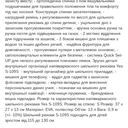
захисту вмісту; - ортопедична спинка з пом’якшувальними
подушечками для правильного положення тіла та комфорту
під час носіння. Конструкція спинки запатентована; -
нагрудний ремінь з регулюванням по висоті для щільного
прилягання рюкзака до спини дитини; - ущільнене дно з
захисним прогумованим покриттям; - зручна основна ручка та
ручка-петля для підвішування на гачок; - 2 містких відділення
для підручників та зошитів; - 2 бокові кишені для пляшечки з
водою та інших дрібних речей; - надійна фурнітура для
довговічності; - прогумовані пулери з металевою основою; -
світлоповертальні елементи для безпеки; - система Quick Set-
UP для легкого регулювання плечових лямок. Зручні деталі
внутрішньої організації напівкаркасного шкільного рюкзака Yes
S-109S: - внутрішній органайзер для шкільного приладдя; -
кишеня для телефону; - відділ для гаджетів з захисною
флісовою підкладкою; - картка-вкладиш для внесення
персональних даних учня; - позначки на кишенях для
внутрішньої навігації; - ключниця-пружинка; - брендована
міцна підкладка. Розмір та характеристики напівкаркасного
шкільного рюкзака Yes S-109S: Розмір за сіткою: S Розмір: 37 х
27 х 13 см Матеріал: EVA, поліестер Об'єм: 13 л Вага: 0,9 кг
(+/- 10%) Шкільний рюкзак S-109S підходить для дітей
зростом від 115 до 130 см.