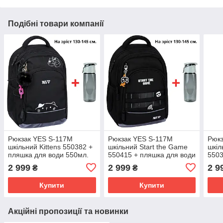
Подібні товари компанії
Рюкзак YES S-117M
Рюкзак YES S-117M
Рюк
шкільний Kittens 550382 +
шкільний Start the Game
шкіл
пляшка для води 550мл.
550415 + пляшка для води
5503
550мл.
550м
2 999
2 999
2 9
₴
₴
Купити
Купити
Акційні пропозиції та новинки