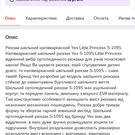
Опис
Характеристики
Доставка
Оплата
Умови п
Опис
Рюкзак шкільний напівкаркасний Yes Little Princess S-109S
Напівкаркасний шкільний рюкзак Yes S-109S Little Princess:
відмінний вибір ортопедичного рюкзака для учнів початкової
школи! Якщо Ви шукаєте рюкзак, який слугуватиме дитині
довго, то напівкаркасний шкільний рюкзак S-109S – саме
такий! Бренд Yes розробив цю модель шкільного рюкзака
стійкою до навантажень бурхливого шкільного життя.
Шкільний ортопедичний рюкзак S-109S має ущільнений
корпус та передню панель, виконану з міцного EVA матеріалу.
Такі конструктивні особливості захищають вміст рюкзака від
незначних механічних пошкоджень. Рюкзак добре тримає
форму та зберігає гарний зовнішній вигляд. Шкільний
ортопедичний рюкзак S-109S від бренду Yes має два
відділення, в яких дуже зручно розміщувати зошити та
підручники. Внутрішні роздільники дозволяють рівномірно
розподіляти вміст всередині і, відповідно, рівномірно