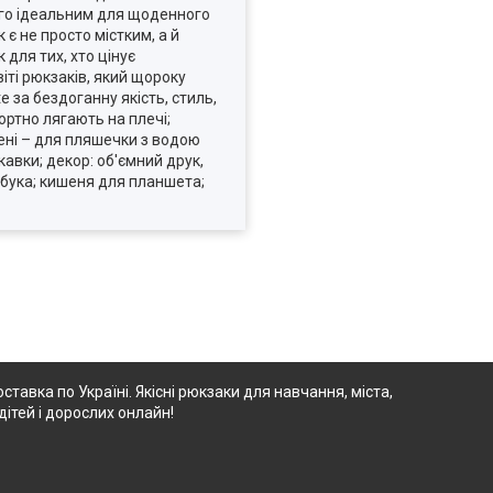
його ідеальним для щоденного
є не просто містким, а й
для тих, хто цінує
віті рюкзаків, який щороку
 за бездоганну якість, стиль,
ортно лягають на плечі;
шені – для пляшечки з водою
кавки; декор: об'ємний друк,
утбука; кишеня для планшета;
ставка по Україні. Якісні рюкзаки для навчання, міста,
дітей і дорослих онлайн!