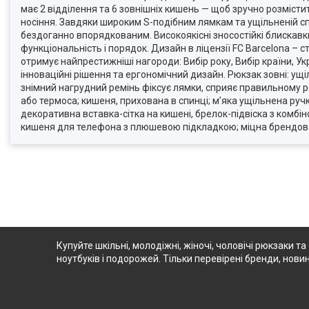
має 2 відділення та 6 зовнішніх кишень — щоб зручно розмісти
носіння. Завдяки широким S-подібним лямкам та ущільненій спи
бездоганно впорядкованим. Високоякісні зносостійкі блискавки
функціональність і порядок. Дизайн в ліцензії FC Barcelona – с
отримує найпрестижніші нагороди: Вибір року, Вибір країни, Ук
інноваційні рішення та ергономічний дизайн. Рюкзак зовні: ущ
знімний нагрудний ремінь фіксує лямки, сприяє правильному ро
або термоса; кишеня, прихована в спинці; м’яка ущільнена ручк
декоративна вставка-сітка на кишені, брелок-підвіска з комбі
кишеня для телефона з плюшевою підкладкою; міцна брендована
Купуйте шкільні, молодіжні, жіночі, чоловічі рюкзаки та
ноутбуків і подорожей. Тільки перевірені бренди, новин