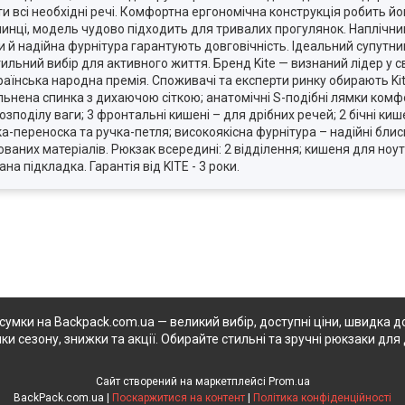
ти всі необхідні речі. Комфортна ергономічна конструкція робить 
нці, модель чудово підходить для тривалих прогулянок. Наплічник 
 й надійна фурнітура гарантують довговічність. Ідеальний супутник 
тильний вибір для активного життя. Бренд Kite — визнаний лідер у с
раїнська народна премія. Споживачі та експерти ринку обирають Kite
ільнена спинка з дихаючою сіткою; анатомічні S-подібні лямки комф
зподілу ваги; 3 фронтальні кишені – для дрібних речей; 2 бічні ки
а-переноска та ручка-петля; високоякісна фурнітура – надійні блис
нованих матеріалів. Рюкзак всередині: 2 відділення; кишеня для но
 підкладка. Гарантія від KITE - 3 роки.
 сумки на Backpack.com.ua — великий вибір, доступні ціни, швидка до
ки сезону, знижки та акції. Обирайте стильні та зручні рюкзаки для 
Сайт створений на маркетплейсі
Prom.ua
BackPack.com.ua |
Поскаржитися на контент
|
Політика конфіденційності