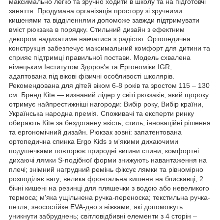
максимально легко та зручно ходити в школу та на підготовчі
заняття. Продумана організація простору зі зручними
кишенями та відділеннями допоможе завжди підтримувати
вміст рюкзака в порядку. Стильний дизайн з ефектним
декором надихатиме навчатися з радістю. Ортопедична
конструкція забезпечує максимальний комфорт для дитини та
сприяє підтримці правильної постави. Модель схвалена
німецьким Інститутом Здоров'я та Ергономіки IGR,
адаптована під вікові фізичні особливості школярів.
Рекомендована для дітей віком 6-8 років та зростом 115 – 130
см. Бренд Kite — визнаний лідер у світі рюкзаків, який щороку
отримує найпрестижніші нагороди: Вибір року, Вибір країни,
Українська народна премія. Споживачі та експерти ринку
обирають Kite за бездоганну якість, стиль, інноваційні рішення
та ергономічний дизайн. Рюкзак зовні: запатентована
ортопедична спинка Ergo Kids з м'якими дихаючими
подушечками повторює природні вигини спини; комфортні
дихаючі лямки S-подібної форми знижують навантаження на
плечі; знімний нагрудний ремінь фіксує лямки та рівномірно
розподіляє вагу; велика фронтальна кишеня на блискавці; 2
бічні кишені на резинці для пляшечки з водою або невеликого
термоса; м'яка ущільнена ручка-переноска; текстильна ручка-
петля; зносостійке EVA-дно з ніжками, які допоможуть
уникнути забруднень; світловідбивні елементи з 4 сторін –