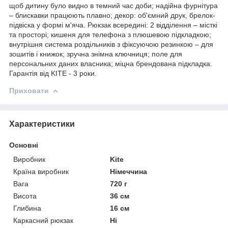
щоб дитину було видно в темний час доби; надійна фурнітура
– блискавки працюють плавно; декор: об'ємний друк, брелок-
підвіска у формі м'яча. Рюкзак всередині: 2 відділення – місткі
та просторі; кишеня для телефона з плюшевою підкладкою;
внутрішня система роздільників з фіксуючою резинкою – для
зошитів і книжок; зручна знімна ключниця; поле для
персональних даних власника; міцна брендована підкладка.
Гарантія від KITE - 3 роки.
Приховати
Характеристики
Основні
Виробник
Kite
Країна виробник
Німеччина
Вага
720 г
Висота
36 см
Глибина
16 см
Каркасний рюкзак
Ні