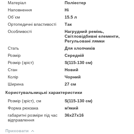
Матеріал
Поліестер
Наповнення
Ні
Об`єм
15.5 л
Ортопедичні властивості
Так
Особливості
Нагрудний ремінь,
Світловідбивні елементи,
Регульовані лямки
Стать
Для хлопчиків
Розмір
Середній
Розмір (зріст)
S(115-130 см)
Стан
Новий
Колір
Чорний
Ширина
27 см
Користувальницькі характеристики
Розмір (зріст), см
S(115-130 см)
Форма рюкзака
м'який
габаритні розміри під час
36x27x16
відправлення
Приховати