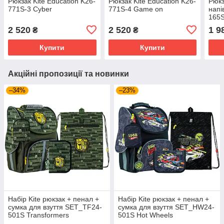
Рюкзак Kite Education K26-
Рюкзак Kite Education K26-
Рюкз
771S-3 Cyber
771S-4 Game on
напі
165S
олів
2 520
2 520
1 9
₴
₴
Купити
Купити
Акційні пропозиції та новинки
–34%
–23%
Набір Kite рюкзак + пенал +
Набір Kite рюкзак + пенал +
сумка для взуття SET_TF24-
сумка для взуття SET_HW24-
501S Transformers
501S Hot Wheels