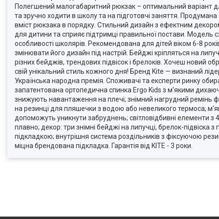
Полегшений малогабаритний рюкзак – оптимальний варіант для
та зручно ходити в школу та на підготовчі заняття. Продуман
вміст рюкзака в порядку. Стильний дизайн з ефектним декор
для дитини та сприяє підтримці правильної постави. Модель сх
особливості школярів. Рекомендована для дітей віком 6-8 рокі
змінювати його дизайн під настрій. Бейджі кріпляться на липу
різних бейджів, трендових підвісок і брелоків. Хочеш новий о
свій унікальний стиль кожного дня! Бренд Kite — визнаний лідер
Українська народна премія. Споживачі та експерти ринку обираю
запатентована ортопедична спинка Ergo Kids з м'якими диха
знижують навантаження на плечі; знімний нагрудний ремінь фік
на резинці для пляшечки з водою або невеликого термоса; м'як
допоможуть уникнути забруднень; світловідбивні елементи з 4
плавно; декор: три знімні бейджі на липучці, брелок-підвіска 
підкладкою; внутрішня система роздільників з фіксуючою рези
міцна брендована підкладка. Гарантія від KITE - 3 роки.