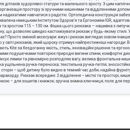
 дітлахів худорлявої статури та маленького зросту. З цим напліч
а організація простору зі зручними кишенями та відділеннями доп
ом надихатиме навчатися з радістю. Ортопедична конструкція заб
валена німецьким Інститутом Здоров'я та Ергономіки IGR, адаптован
в та зростом 115 – 130 см. Фішка цього рюкзака — нашивка з липуч
чку, що дозволяє швидко кастомізувати рюкзак у будь-якому стилі. 
браз? Просто змінюй аксесуари: вжух і рюкзак виглядає зовсім інакш
 у світі рюкзаків, який щороку отримує найпрестижніші нагороди: Ви
ть Kite за бездоганну якість, стиль, інноваційні рішення та ергоно
ючими подушечками повторює природні вигини спини; комфортні ди
сує лямки та рівномірно розподіляє вагу; велика фронтальна кишен
а ущільнена ручка-переноска; текстильна ручка-петля; зносостійке
 сторін – щоб дитину було видно в темний час доби; надійна фурн
з паракорду. Рюкзак всередині: 2 відділення – місткі та просторі; 
нкою – для зошитів і книжок; зручна знімна ключниця; поле для пе