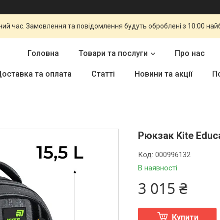
чий час. Замовлення та повідомлення будуть оброблені з 10:00 най
Головна
Товари та послуги
Про нас
оставка та оплата
Статті
Новини та акції
П
Рюкзак Kite Educ
Код:
000996132
В наявності
3 015 ₴
Купити