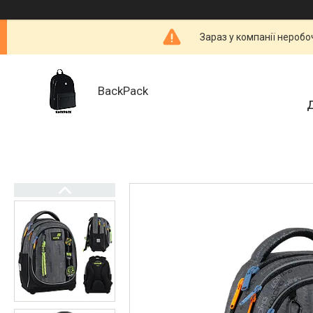
Зараз у компанії неробо
BackPack
Д