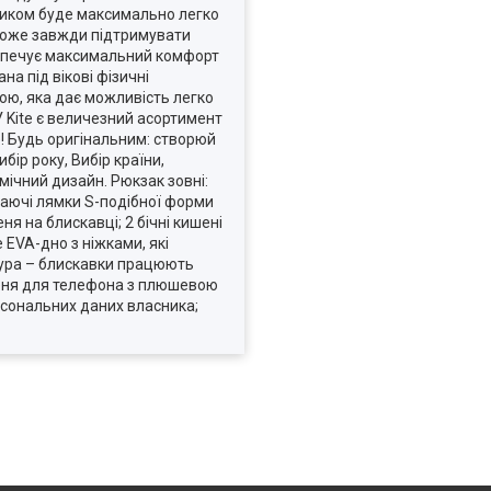
ником буде максимально легко
оможе завжди підтримувати
езпечує максимальний комфорт
а під вікові фізичні
кою, яка дає можливість легко
У Kite є величезний асортимент
е! Будь оригінальним: створюй
бір року, Вибір країни,
мічний дизайн. Рюкзак зовні:
хаючі лямки S-подібної форми
я на блискавці; 2 бічні кишені
 EVA-дно з ніжками, які
ітура – блискавки працюють
кишеня для телефона з плюшевою
рсональних даних власника;