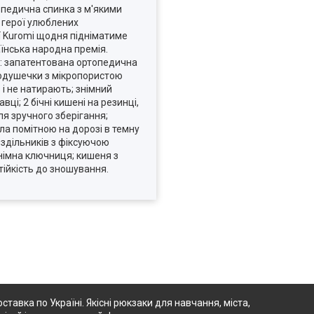
опедична спинка з м'якими
ж герої улюблених
ї Kuromi щодня підніматиме
аїнська народна премія.
ні: запатентована ортопедична
 подушечки з мікропористою
 і не натирають; знімний
ці; 2 бічні кишені на резинці,
я зручного зберігання;
ула помітною на дорозі в темну
роздільників з фіксуючою
німна ключниця; кишеня з
ійкість до зношування.
ставка по Україні. Якісні рюкзаки для навчання, міста,