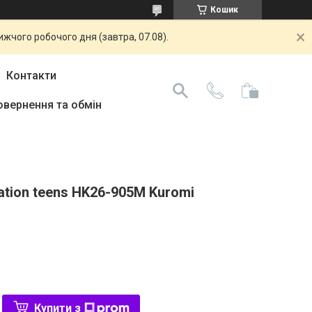
Кошик
жчого робочого дня (завтра, 07.08).
Контакти
овернення та обмін
ation teens HK26-905M Kuromi
Купити з