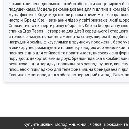
кількість кишень допоможе охайно зберігати канцелярію у бе
подушечками. Модель рекомендована для підлітків віком від 9-
мультфільмів? Ходити до школи разом з ними – це ж справжня 
настрій. Бренд Kite – визнаний лідер у світі рюкзаків, який що
Споживачі та експерти ринку обирають Kite за бездоганну якіс
спинка Ergo Teens – створена для дітей середнього і старшого
сіточкою знижують навантаження на спину; широкі S-подібні ля
нагрудний ремінь фіксує лямки в зручному положенні, бере учас
в яких зручно розміщувати пляшечку з водою або невеликий те
посилене дно для стійкості та практичності; високоякісна фурн
пору доби; декор: об'ємний друк, брелок-підвіска з комбінован
резинкою – для порядку і правильного розподілу ваги; кишен
плюшевою підкладкою для телефона; міцна брендована підклад
Тканина не вигорає, довго зберігає первинний вигляд. Блискавки
Купуйте шкільні, молодіжні, жіночі, чоловічі рюкзаки та