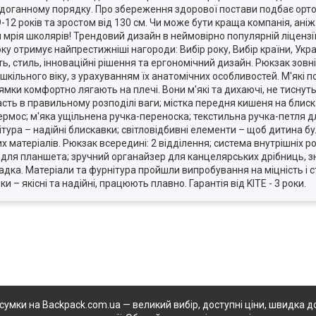
здоганному порядку. Про збереження здорової постави подбає орт
12 років та зростом від 130 см. Чи може бути краща компанія, ані
мрія школярів! Трендовий дизайн в неймовірно популярній ліцензі
року отримує найпрестижніші нагороди: Вибір року, Вибір країни, Укр
ть, стиль, інноваційні рішення та ергономічний дизайн. Рюкзак зов
 шкільного віку, з урахуванням їх анатомічних особливостей. М'які
мки комфортно лягають на плечі. Вони м'які та дихаючі, не тиснуть
ть в правильному розподілі ваги; містка передня кишеня на блискав
рмос; м'яка ущільнена ручка-переноска; текстильна ручка-петля дл
ітура – надійні блискавки; світловідбивні елементи – щоб дитина б
их матеріалів. Рюкзак всередині: 2 відділення; система внутрішніх 
я для планшета; зручний органайзер для канцелярських дрібниць, з
ка. Матеріали та фурнітура пройшли випробування на міцність і ст
 – якісні та надійні, працюють плавно. Гарантія від KITE - 3 роки.
 сумки на Backpack.com.ua — великий вибір, доступні ціни, швидка до