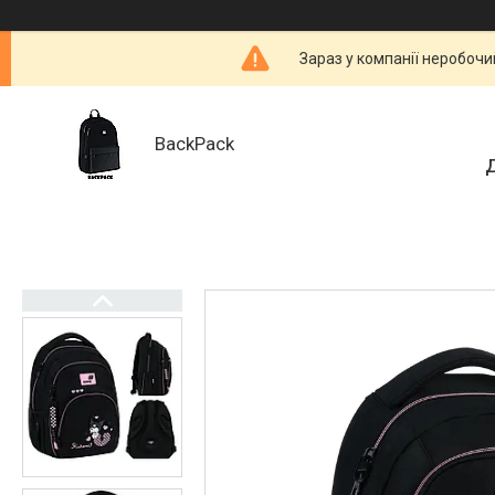
Зараз у компанії неробочи
BackPack
Д