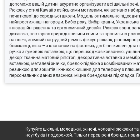
допоможе вашій дитині акуратно організувати всі шкільні реч
Рюкзак у стилі Kawaii з азійськими мотивами, які активно наб
початкової до середньої школи. Модель оптимально підходить д
найпрестижніші нагороди: Вибір року, Вибір країни, Українська
інноваційні рішення та ергономічний дизайн. Рюкзак зовні: з
дихаюча, повторює природні вигини спини та правильно розпо
на плечі; знімний нагрудний ремінь фіксує рюкзак, рівномірно 
блискавці, інша – з клапаном на фастексі; дві бічні кишені дл
ручка з гумовою вставкою, що перешкоджає ковзанню; ущільнен
декор: тканина матовий ріпстоп, декоративна вставка з мембра
вставкою, металеві значки, брелок-підвіска з комбінованих ма
резинкою для зошитів і книжок; кишеня для телефону з плюше
персональних даних власника; міцна брендована підкладка. Гара
Купуйте шкільні, молодіжні, жіночі, чоловічі рюкзаки та
ноутбуків і подорожей. Тільки перевірені бренди, новин