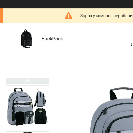
Зараз у компанії неробочи
BackPack
Д