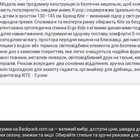
і. Модель має продуману конструкцію із безліччю кишеньок, щоб кож
ирають популярність завдяки аніме, K-pop і соцмережам. Ідеально п
ітям зі зростом 130–145 см. Бренд Kite — визнаний лідер у світі р
 народна премія. Споживачі та експерти ринку обирають Kite за безд
апатентована ортопедична спинка Ergo Kids з м’якими дихаючими под
діляє навантаження, підтримуючи здорову поставу; комфортні S-п
розподіляючи вагу; простора передня кишеня на блискавці; дві накл
я пляшки з водою або термоса; світловідбивні елементи для безпеки 
е дно з захисним покриттям, яке легко очищується; надійна фурніт
ної тканини, металеві люверси, світловідбивний друк на тасьмі, к
теріалів. Рюкзак всередині: два основних відділення; зручна систе
вою підкладкою для захисту гаджета; органайзер для дрібниць; зн
нтія від KITE - 3 роки.
 сумки на Backpack.com.ua — великий вибір, доступні ціни, швидка до
ки сезону, знижки та акції. Обирайте стильні та зручні рюкзаки для 