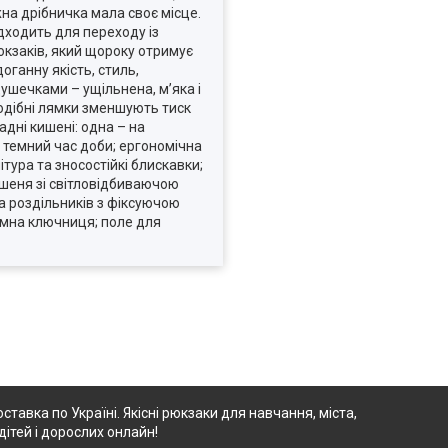
на дрібничка мала своє місце.
ідходить для переходу із
юкзаків, який щороку отримує
оганну якість, стиль,
ушечками – ущільнена, м’яка і
одібні лямки зменшують тиск
адні кишені: одна – на
в темний час доби; ергономічна
ура та зносостійкі блискавки;
ишеня зі світловідбиваючою
ма роздільників з фіксуючою
імна ключниця; поле для
ставка по Україні. Якісні рюкзаки для навчання, міста,
дітей і дорослих онлайн!