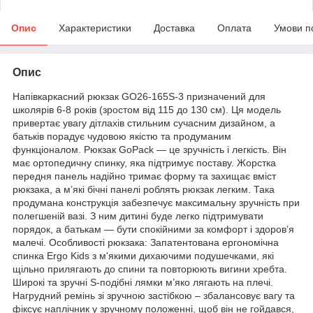
Опис
Характеристики
Доставка
Оплата
Умови п
Опис
Напівкаркасний рюкзак GO26-165S-3 призначений для
школярів 6-8 років (зростом від 115 до 130 см). Ця модель
привертає увагу дітлахів стильним сучасним дизайном, а
батьків порадує чудовою якістю та продуманим
функціоналом. Рюкзак GoPack — це зручність і легкість. Він
має ортопедичну спинку, яка підтримує поставу. Жорстка
передня панель надійно тримає форму та захищає вміст
рюкзака, а м’які бічні панелі роблять рюкзак легким. Така
продумана конструкція забезпечує максимальну зручність при
полегшеній вазі. З ним дитині буде легко підтримувати
порядок, а батькам — бути спокійними за комфорт і здоров’я
малечі. Особливості рюкзака: Запатентована ергономічна
спинка Ergo Kids з м'якими дихаючими подушечками, які
щільно прилягають до спини та повторюють вигини хребта.
Широкі та зручні S-подібні лямки м’яко лягають на плечі.
Нагрудний ремінь зі зручною застібкою – збалансовує вагу та
фіксує наплічник у зручному положенні, щоб він не гойдався,