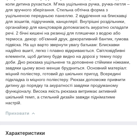
коли дитина рухається. М'яка ущільнена ручка, ручка-петля –
для зручного зберігання. Стильна обтічна форма з
ущільненою передньою панеллю. 2 відділення на блискавці
для зошитів, підручників, канцелярії. Внутрішні роздільники,
органайзер для канцтоварів допомагають акуратно складати
речі. 2 бічні кишені на резинці для пляшечки з водою або
термоса. декор: об'ємний друк, декоративний бантик, гумова
підвіска. На що варто звернути увагу батькам: Блискавки
надійно вшиті, легко і плавно відкриваються. Світловідбивні
елементи, щоб дитину буде видно на дорозі у темну пору
доби. Дно рюкзака ущільнене та доповнене стійкими ніжками,
завдяки цьому воно менше брудниться. Основний матеріал:
міцний поліестер, готовий до шкільних пригод. Всередині
підкладка із міцного поліестеру. Рюкзак допоможе привчити
дитину до порядку та акуратності завдяки продуманому
функціоналу. Висока якість рюкзака витримає активний
шкільний темп, а стильний дизайн завжди підніматиме
настрій.
Приховати
Характеристики