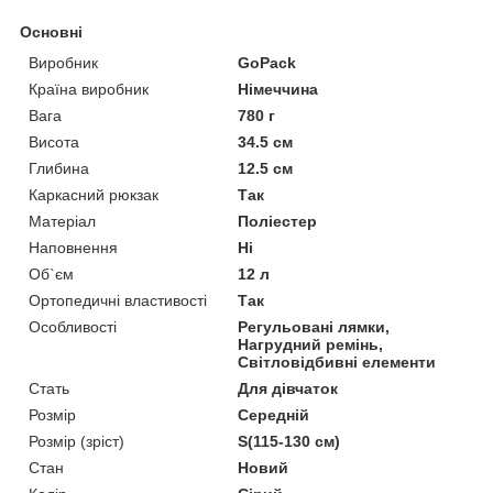
Основні
Виробник
GoPack
Країна виробник
Німеччина
Вага
780 г
Висота
34.5 см
Глибина
12.5 см
Каркасний рюкзак
Так
Матеріал
Поліестер
Наповнення
Ні
Об`єм
12 л
Ортопедичні властивості
Так
Особливості
Регульовані лямки,
Нагрудний ремінь,
Світловідбивні елементи
Стать
Для дівчаток
Розмір
Середній
Розмір (зріст)
S(115-130 см)
Стан
Новий