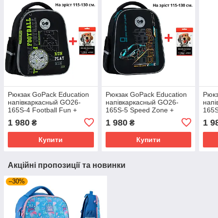
Рюкзак GoPack Education
Рюкзак GoPack Education
Рюкз
напівкаркасный GO26-
напівкаркасный GO26-
напі
165S-4 Football Fun +
165S-5 Speed Zone +
165S
олівці Kite 18кол.
олівці Kite 18кол.
18ко
1 980
1 980
1 9
₴
₴
Купити
Купити
Акційні пропозиції та новинки
–30%