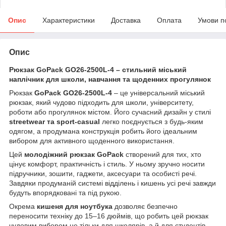
Опис
Характеристики
Доставка
Оплата
Умови п
Опис
Рюкзак GoPack GO26-2500L-4 – стильний міський
наплічник для школи, навчання та щоденних прогулянок
Рюкзак
GoPack GO26-2500L-4
– це універсальний міський
рюкзак, який чудово підходить для школи, університету,
роботи або прогулянок містом. Його сучасний дизайн у стилі
streetwear та sport-casual
легко поєднується з будь-яким
одягом, а продумана конструкція робить його ідеальним
вибором для активного щоденного використання.
Цей
молодіжний рюкзак GoPack
створений для тих, хто
цінує комфорт, практичність і стиль. У ньому зручно носити
підручники, зошити, гаджети, аксесуари та особисті речі.
Завдяки продуманій системі відділень і кишень усі речі завжди
будуть впорядковані та під рукою.
Окрема
кишеня для ноутбука
дозволяє безпечно
переносити техніку до 15–16 дюймів, що робить цей рюкзак
чудовим вибором не тільки для школярів, а й для студентів