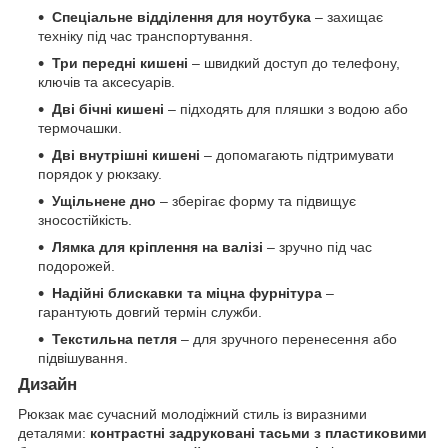
Спеціальне відділення для ноутбука
– захищає
техніку під час транспортування.
Три передні кишені
– швидкий доступ до телефону,
ключів та аксесуарів.
Дві бічні кишені
– підходять для пляшки з водою або
термочашки.
Дві внутрішні кишені
– допомагають підтримувати
порядок у рюкзаку.
Ущільнене дно
– зберігає форму та підвищує
зносостійкість.
Лямка для кріплення на валізі
– зручно під час
подорожей.
Надійні блискавки та міцна фурнітура
–
гарантують довгий термін служби.
Текстильна петля
– для зручного перенесення або
підвішування.
Дизайн
Рюкзак має сучасний молодіжний стиль із виразними
деталями:
контрастні задруковані тасьми з пластиковими