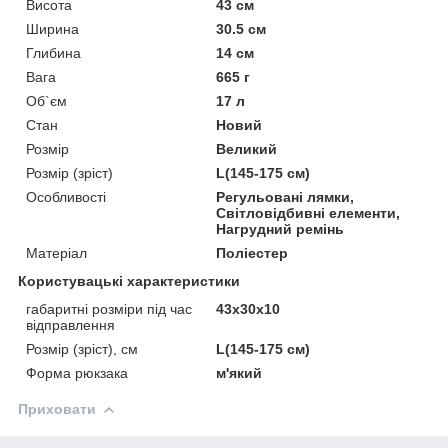
Висота
43 см
Ширина
30.5 см
Глибина
14 см
Вага
665 г
Об`єм
17 л
Стан
Новий
Розмір
Великий
Розмір (зріст)
L(145-175 см)
Особливості
Регульовані лямки,
Світловідбивні елементи,
Нагрудний ремінь
Матеріал
Поліестер
Користувацькі характеристики
габаритні розміри під час
43x30x10
відправлення
Розмір (зріст), см
L(145-175 см)
Форма рюкзака
м'який
Приховати