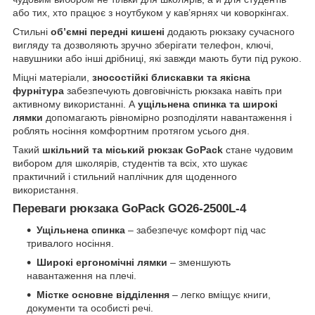
або тих, хто працює з ноутбуком у кав’ярнях чи коворкінгах.
Стильні
об’ємні передні кишені
додають рюкзаку сучасного
вигляду та дозволяють зручно зберігати телефон, ключі,
навушники або інші дрібниці, які завжди мають бути під рукою.
Міцні матеріали,
зносостійкі блискавки та якісна
фурнітура
забезпечують довговічність рюкзака навіть при
активному використанні. А
ущільнена спинка та широкі
лямки
допомагають рівномірно розподіляти навантаження і
роблять носіння комфортним протягом усього дня.
Такий
шкільний та міський рюкзак GoPack
стане чудовим
вибором для школярів, студентів та всіх, хто шукає
практичний і стильний наплічник для щоденного
використання.
Переваги рюкзака GoPack GO26-2500L-4
Ущільнена спинка
– забезпечує комфорт під час
тривалого носіння.
Широкі ергономічні лямки
– зменшують
навантаження на плечі.
Містке основне відділення
– легко вміщує книги,
документи та особисті речі.