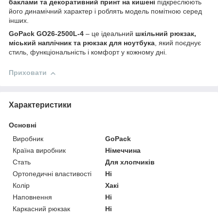
баклами та декоративний принт на кишені
підкреслюють
його динамічний характер і роблять модель помітною серед
інших.
GoPack GO26-2500L-4
– це ідеальний
шкільний рюкзак,
міський наплічник та рюкзак для ноутбука
, який поєднує
стиль, функціональність і комфорт у кожному дні.
Приховати
Характеристики
Основні
Виробник
GoPack
Країна виробник
Німеччина
Стать
Для хлопчиків
Ортопедичні властивості
Ні
Колір
Хакі
Наповнення
Ні
Каркасний рюкзак
Ні