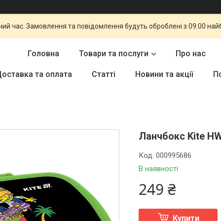
чий час. Замовлення та повідомлення будуть оброблені з 09:00 най
Головна
Товари та послуги
Про нас
оставка та оплата
Статті
Новини та акції
П
Ланчбокс Kite HW
Код:
000995686
В наявності
249 ₴
Купити