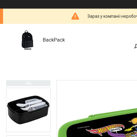
Зараз у компанії неробо
BackPack
Д