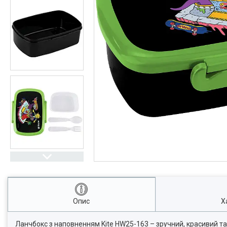
Опис
Х
Ланчбокс з наповненням Kite HW25-163 – зручний, красивий та