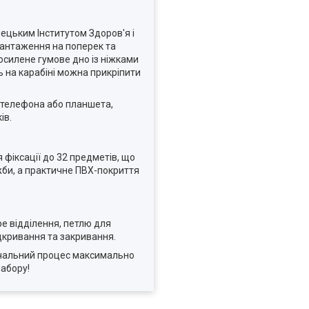
мецьким Інститутом Здоров'я і
вантаження на поперек та
Посилене гумове дно із ніжками
ь на карабіні можна прикріпити
я телефона або планшета,
ів.
 фіксації до 32 предметів, що
жби, а практичне ПВХ-покриття
е відділення, петлю для
ідкривання та закривання.
авчальний процес максимально
набору!