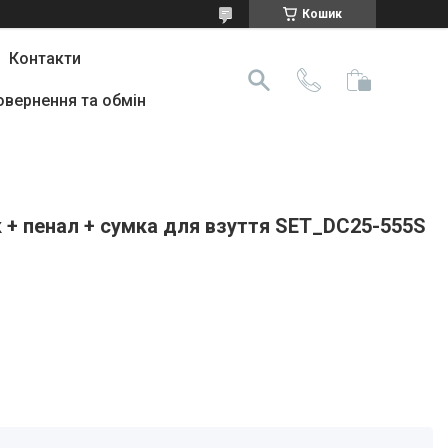
Кошик
Контакти
овернення та обмін
к + пенал + сумка для взуття SET_DC25-555S