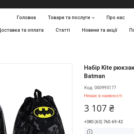
Головна
Товари та послуги
Про нас
оставка та оплата
Статті
Новини та акції
П
Набір Kite рюкза
Batman
Код:
000995177
Немає в наявності
3 107 ₴
+380 (63) 760-69-42