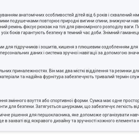
ванням анатомічних особливостей дітей від 6 років і схвалений ні
хаючими подушечками повторює природні вигини спини, знижуючи на
ий ремінь фіксує рюкзак на тілі для рівномірного розподілу ваги. 
 усіх боків гарантують безпеку в темний час доби. Знімний гаманец
ами для підручників і зошитів, кишеня з плюшевим оздобленням дл
ерсональних даних і система зручної навігації за допомогою значк
них приналежностях. Він має два місткі відділення та резинки для
і матеріали та надійна фурнітура забезпечують тривалий термін слу
ння змінного взуття або спортивної форми. Сумка має одне простор
енти для безпеки. Затягується шнурками, що забезпечує легкість в
номічне рішення для першокласника, яке допоможе організувати н
е в захваті від яскравого дизайну та зручності кожного елемента 