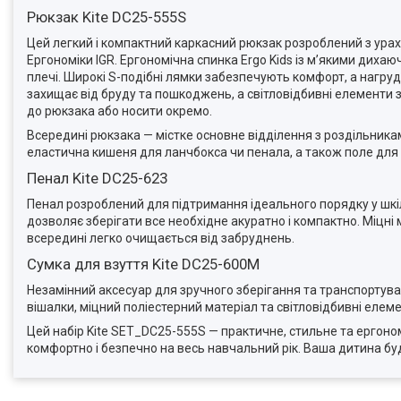
Рюкзак Kite DC25-555S
Цей легкий і компактний каркасний рюкзак розроблений з ураху
Ергономіки IGR. Ергономічна спинка Ergo Kids із м’якими ди
плечі. Широкі S-подібні лямки забезпечують комфорт, а нагрудн
захищає від бруду та пошкоджень, а світловідбивні елементи з
до рюкзака або носити окремо.
Всередині рюкзака — містке основне відділення з роздільник
еластична кишеня для ланчбокса чи пенала, а також поле для п
Пенал Kite DC25-623
Пенал розроблений для підтримання ідеального порядку у шкіль
дозволяє зберігати все необхідне акуратно і компактно. Міцн
всередині легко очищається від забруднень.
Сумка для взуття Kite DC25-600M
Незамінний аксесуар для зручного зберігання та транспортува
вішалки, міцний поліестерний матеріал та світловідбивні елем
Цей набір Kite SET_DC25-555S — практичне, стильне та ерго
комфортно і безпечно на весь навчальний рік. Ваша дитина буд