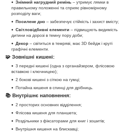
Знімний нагрудний ремінь
– утримує лямки в
правильному положенні та сприяє рівномірному
розподілу ваги;
Посилене дно
– забезпечує стійкість і захист вмісту;
Світловідбивні елементи
– підвищують видимість
дитини на дорозі в темну пору доби;
Декор
– світиться в темряві, має 3D бейдж і круті
графічні елементи.
🧩 Зовнішні кишені:
3 передні кишені (одна з органайзером, флісовою
вставкою і ключницею);
2 бокові кишені з сіткою на гумці;
Потайна кишеня в спинці для дрібниць.
📚 Внутрішнє наповнення:
2 просторих основних відділення;
Флісова кишеня для планшета;
Роздільники з фіксаторами для книг і зошитів;
Внутрішня кишеня на блискавці;