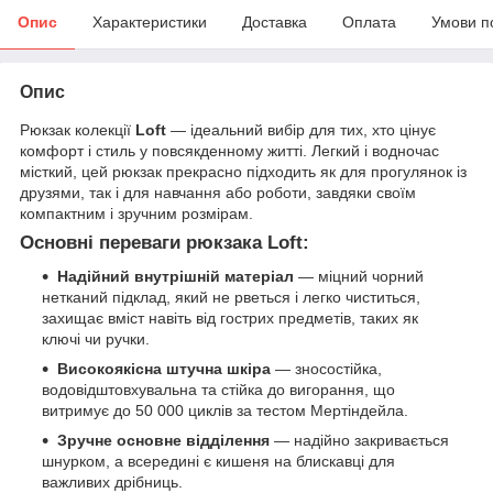
Опис
Характеристики
Доставка
Оплата
Умови п
Опис
Рюкзак колекції
Loft
— ідеальний вибір для тих, хто цінує
комфорт і стиль у повсякденному житті. Легкий і водночас
місткий, цей рюкзак прекрасно підходить як для прогулянок із
друзями, так і для навчання або роботи, завдяки своїм
компактним і зручним розмірам.
Основні переваги рюкзака Loft:
Надійний внутрішній матеріал
— міцний чорний
нетканий підклад, який не рветься і легко чиститься,
захищає вміст навіть від гострих предметів, таких як
ключі чи ручки.
Високоякісна штучна шкіра
— зносостійка,
водовідштовхувальна та стійка до вигорання, що
витримує до 50 000 циклів за тестом Мертіндейла.
Зручне основне відділення
— надійно закривається
шнурком, а всередині є кишеня на блискавці для
важливих дрібниць.