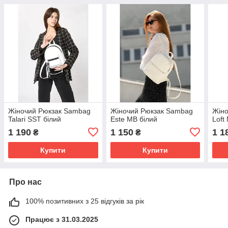
Жіночий Рюкзак Sambag
Жіночий Рюкзак Sambag
Жін
Talari SST білий
Este MB білий
Loft
1 190
1 150
1 1
₴
₴
Купити
Купити
Про нас
100% позитивних з 25 відгуків за рік
Працює з 31.03.2025