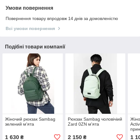
Умови повернення
Повернення товару впродовж 14 днів за домовленістю
Всі умови повернення
Подібні товари компанії
Жіночий рюкзак Sambag
Рюкзак Sambag чоловічіий
Жін
зелений м'ята
Zard 0ZN м'ята
Acti
прин
1 630
2 150
1 1
₴
₴