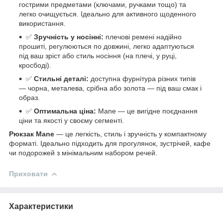
гострими предметами (ключами, ручками тощо) та
легко очищується. Ідеально для активного щоденного
використання.
✅
Зручність у носінні:
плечові ремені надійно
прошиті, регулюються по довжині, легко адаптуються
під ваш зріст або стиль носіння (на плечі, у руці,
кросбоді).
✅
Стильні деталі:
доступна фурнітура різних типів
— чорна, металева, срібна або золота — під ваш смак і
образ.
✅
Оптимальна ціна:
Mane — це вигідне поєднання
ціни та якості у своєму сегменті.
Рюкзак Mane
— це легкість, стиль і зручність у компактному
форматі. Ідеально підходить для прогулянок, зустрічей, кафе
чи подорожей з мінімальним набором речей.
Приховати
Характеристики