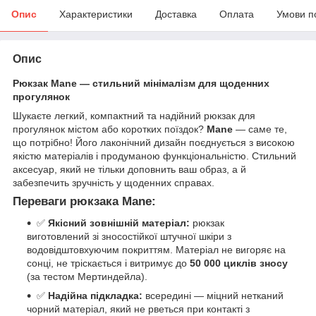
Опис
Характеристики
Доставка
Оплата
Умови п
Опис
Рюкзак Mane — стильний мінімалізм для щоденних
прогулянок
Шукаєте легкий, компактний та надійний рюкзак для
прогулянок містом або коротких поїздок?
Mane
— саме те,
що потрібно! Його лаконічний дизайн поєднується з високою
якістю матеріалів і продуманою функціональністю. Стильний
аксесуар, який не тільки доповнить ваш образ, а й
забезпечить зручність у щоденних справах.
Переваги рюкзака Mane:
✅
Якісний зовнішній матеріал:
рюкзак
виготовлений зі зносостійкої штучної шкіри з
водовідштовхуючим покриттям. Матеріал не вигоряє на
сонці, не тріскається і витримує до
50 000 циклів зносу
(за тестом Мертиндейла).
✅
Надійна підкладка:
всередині — міцний нетканий
чорний матеріал, який не рветься при контакті з