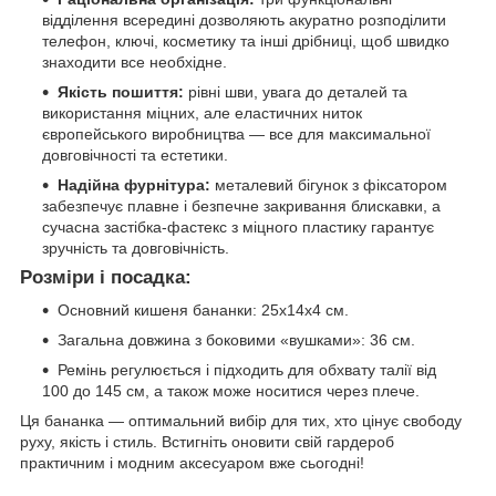
відділення всередині дозволяють акуратно розподілити
телефон, ключі, косметику та інші дрібниці, щоб швидко
знаходити все необхідне.
Якість пошиття:
рівні шви, увага до деталей та
використання міцних, але еластичних ниток
європейського виробництва — все для максимальної
довговічності та естетики.
Надійна фурнітура:
металевий бігунок з фіксатором
забезпечує плавне і безпечне закривання блискавки, а
сучасна застібка-фастекс з міцного пластику гарантує
зручність та довговічність.
Розміри і посадка:
Основний кишеня бананки: 25х14х4 см.
Загальна довжина з боковими «вушками»: 36 см.
Ремінь регулюється і підходить для обхвату талії від
100 до 145 см, а також може носитися через плече.
Ця бананка — оптимальний вибір для тих, хто цінує свободу
руху, якість і стиль. Встигніть оновити свій гардероб
практичним і модним аксесуаром вже сьогодні!