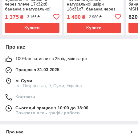
через плече 17х32х8,
натуральної шкіри
бана
бананка з натуральної
18х31х7, бананка через
MSH 
шкіри TIDING BAG A25F-
плече Tiding Bag 34091
пер
1 375
1 490
820
₴
₴
3 165 ₴
2 980 ₴
515-1A чорна
чорна
Купити
Купити
Про нас
100% позитивних з 25 відгуків за рік
Працює з 31.03.2025
м. Суми
пл. Покровська, 9, Суми, Україна
Контакти
Сьогодні працює з 10:00 до 18:00
Показати весь графік роботи
Про нас