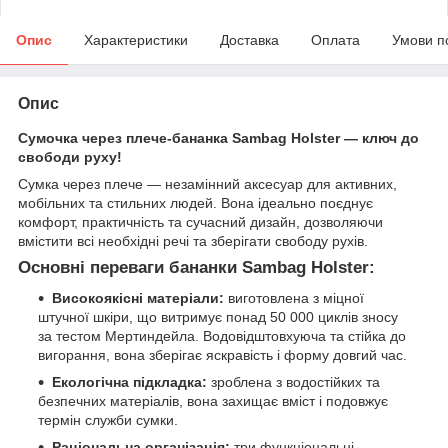
Опис
Характеристики
Доставка
Оплата
Умови п
Опис
Сумочка через плече-бананка Sambag Holster — ключ до
свободи руху!
Сумка через плече — незамінний аксесуар для активних,
мобільних та стильних людей. Вона ідеально поєднує
комфорт, практичність та сучасний дизайн, дозволяючи
вмістити всі необхідні речі та зберігати свободу рухів.
Основні переваги бананки Sambag Holster:
Високоякісні матеріали:
виготовлена з міцної
штучної шкіри, що витримує понад 50 000 циклів зносу
за тестом Мертиндейла. Водовідштовхуюча та стійка до
вигорання, вона зберігає яскравість і форму довгий час.
Екологічна підкладка:
зроблена з водостійких та
безпечних матеріалів, вона захищає вміст і подовжує
термін служби сумки.
Раціональна організація:
три функціональні