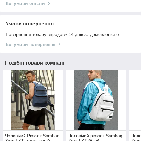
Всі умови оплати
Умови повернення
Повернення товару впродовж 14 днів за домовленістю
Всі умови повернення
Подібні товари компанії
Чоловічий Рюкзак Sambag
Чоловічий рюкзак Sambag
Чоло
Zard LKT темно-синій
Zard LKT білий
Zard