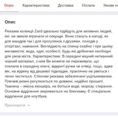
Опис
Характеристики
Доставка
Оплата
Умови п
Опис
Рюкзаки колекції Zard ідеально підійдуть для активних людей,
які не звикли втрачати ні секунди. Вони стануть в нагоді, як
для мандрів так і для прогулянок з друзями, походів у
спортзал, навчання. Виглядають на спинці охайно і при цьому
мегавмісткі: вода, одяг, особисті, будь-які дрібнички необхідні
для умов міста. Характеристики: В середині міцний нетканний
чорний матеріал, з ним Ви можете не переживати, що
поклали в середину ключі, відкриті ручки чи олівці, тощо, адже
він, на відміну від дешевої підкладки, практично не рветься і
легко чиститься. Стіночки рюкзака забезпечені ущільнювачем.
Плечеві ремні регулюються по довжині, надійно прошиті.
Тканина – якісна екошкіра, не боїться води, морозу, стирання.
Основне відділення закривається на блискавку. Є спеціальне
відділення для ноутбука.
Приховати