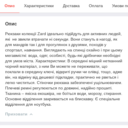
Опис
Характеристики
Доставка
Оплата
Умови п
Опис
Рюкзаки колекції Zard ідеально підійдуть для активних людей,
які не звикли втрачати ні секунди. Вони стануть в нагоді, як
для мандрів так і для прогулянок з друзями, походів у
спортзал, навчання. Виглядають на спинці охайно і при цьому
мегавмісткі: вода, одяг, особисті, будь-які дрібнички необхідні
для умов міста. Характеристики: В середині міцний нетканний
чорний матеріал, з ним Ви можете не переживати, що
поклали в середину ключі, відкриті ручки чи олівці, тощо, адже
він, на відміну від дешевої підкладки, практично не рветься і
легко чиститься. Стіночки рюкзака забезпечені ущільнювачем.
Плечеві ремні регулюються по довжині, надійно прошиті.
Тканина – якісна екошкіра, не боїться води, морозу, стирання.
Основне відділення закривається на блискавку. Є спеціальне
відділення для ноутбука.
Приховати