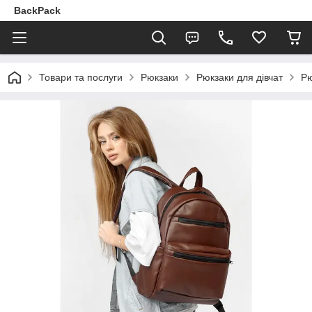
BackPack
Товари та послуги
Рюкзаки
Рюкзаки для дівчат
Рю