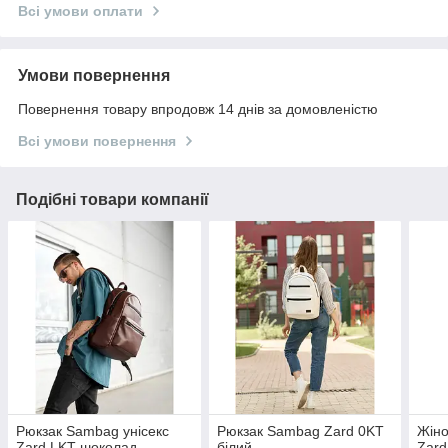
Всі умови оплати
Умови повернення
Повернення товару впродовж 14 днів за домовленістю
Всі умови повернення
Подібні товари компанії
Рюкзак Sambag унісекс
Рюкзак Sambag Zard 0KT
Жін
Zard LKT шоколад
білий
Zard