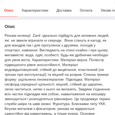
Опис
Характеристики
Доставка
Оплата
Умови п
Опис
Рюкзак колекції Zard ідеально підійдуть для активних людей,
які не звикли втрачати ні секунди. Вони стануть в нагоді, як
для мандрів так і для прогулянок з друзями, походів у
спортзал, навчання. Виглядають на спині охайно і при цьому
мегавмісткі: вода, одяг, особисті, будь-які дрібнички необхідні
для умов міста. Характеристики: Матеріал верха: Поліестр
підвищеного рівня зносостійкості. Матеріал
водовідштовхуючий, стійкий до вицвітання, еластичний (не
тріскає при експлуатації) та міцний на розрив. Спинка тримає
форму: ущільнена піноматеріалом Підкладка. Матеріал
оксфорд середньої щільності, міцний, стійкий до царапин,
легко чиститься, нитки з нього не вилазять. Завдяки з'єднанню
всіх частин підкладки між собою, навантаження на екошкіру
зменшується і розподіляться рівномірно. Це продовжує термін
служби шкіри та швів ззовні. Фурнітура. Блискавки типу YKK .
Бігунки металеві з фіксатором: рюкзак не відкриється
самостійно від навантажень, а тільки рукою. Основне