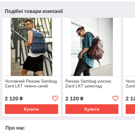
Подібні товари компанії
Чоловічий Рюкзак Sambag
Рюкзак Sambag унісекс
Чоло
Zard LKT темно-синій
Zard LKT шоколад
Zard
2 120
2 120
2 1
₴
₴
Купити
Купити
Про нас