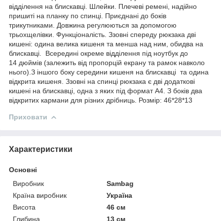
відділення на блискавці. Шлейки. Плечеві ремені, надійно
пришиті на планку по спинці. Приєднані до боків
трикутниками. Довжина регулюються за допомогою
трьохщелівки. Функціоналість. Ззовні спереду рюкзака дві
кишені: одина велика кишеня та менша над ним, обидва на
блискавці. Всередині окреме відділення під ноутбук до
14 дюймів (залежить від пропорцій екрану та рамок навколо
нього).З іншого боку середини кишеня на блискавці та одина
відкрита кишеня. Ззовні на спинці рюкзака є дві додаткові
кишені на блискавці, одна з яких під формат А4. З боків два
відкритих кармани для різних дрібниць. Розмір: 46*28*13
Приховати
Характеристики
Основні
Виробник
Sambag
Країна виробник
Україна
Висота
46 см
Глибина
13 см