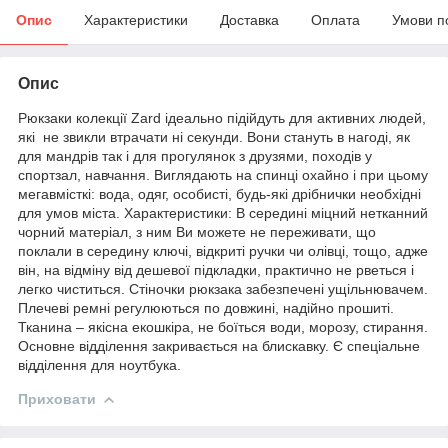
Опис
Характеристики
Доставка
Оплата
Умови п
Опис
Рюкзаки колекції Zard ідеально підійдуть для активних людей,
які не звикли втрачати ні секунди. Вони стануть в нагоді, як
для мандрів так і для прогулянок з друзями, походів у
спортзал, навчання. Виглядають на спинці охайно і при цьому
мегавмісткі: вода, одяг, особисті, будь-які дрібнички необхідні
для умов міста. Характеристики: В середині міцний нетканний
чорний матеріал, з ним Ви можете не переживати, що
поклали в середину ключі, відкриті ручки чи олівці, тощо, адже
він, на відміну від дешевої підкладки, практично не рветься і
легко чиститься. Стіночки рюкзака забезпечені ущільнювачем.
Плечеві ремні регулюються по довжині, надійно прошиті.
Тканина – якісна екошкіра, не боїться води, морозу, стирання.
Основне відділення закривається на блискавку. Є спеціальне
відділення для ноутбука.
Приховати