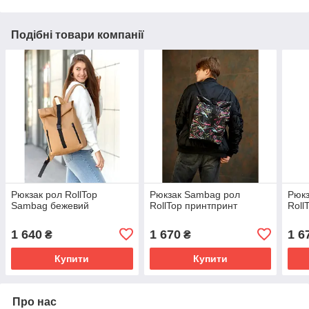
Подібні товари компанії
Рюкзак рол RollTop
Рюкзак Sambag рол
Рюк
Sambag бежевий
RollTop принтпринт
Roll
1 640
1 670
1 6
₴
₴
Купити
Купити
Про нас