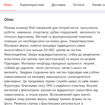
Опис
Характеристики
Доставка
Оплата
Умови п
Опис
Рюкзак колекції Roll створений для потреб міста: прогулянок,
роботи, навчання, спортзалу, урбан подорожей, весняного та
літнього відпочинку. Місткий та функціональний помічник
поміщає усі необхідні речі на кожен день. Характеристики:
Матеріал верха: новітня екошкіра підвищеного рівня
зносостійкості (не менше 50 000 циклів за тестом
Мертиндейла). Шкіра водовідштовхуюча, стійка до вицвітання,
еластична (не тріскає при експлуатації) та міцна на розрив.
Підкладка. Матеріал оксфорд середньої щільності, міцний,
стійкий до царапин, легко чиститься, нитки з нього не
вилазять. Завдяки з'єднанню всіх частин підкладки між собою,
навантаження на екошкіру зменшується і розподіляться
рівномірно. Це продовжує термін служби шкіри та швів ззовні.
Фурнітура. Блискавки типу YKK з надійного пластику. Бігунки
металеві з фіксатором: рюкзак не відкриється самостійно від
навантажень, а тільки рукою. Встановлений один магніт,
завдяки чому рюкзак зверху завжди тримає форму як на
фото. Ремінна стрічка з фастексами регулюється зі