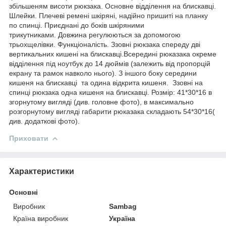
збільшеням висоти рюкзака. Основне відділення на блискавці.
Шлейки. Плечеві ремені шкіряні, надійно пришиті на планку
по спинці. Приєднані до боків шкіряними
трикутниками. Довжина регулюються за допомогою
трьохщелівки. Функціоналість. Ззовні рюкзака спереду дві
вертикальних кишені на блискавці.Всередині рюказака окреме
відділення під ноутбук до 14 дюймів (залежить від пропорцій
екрану та рамок навколо нього). З іншого боку середини
кишеня на блискавці та одина відкрита кишеня. Ззовні на
спинці рюкзака одна кишеня на блискавці. Розмір: 41*30*16 в
згорнутому вигляді (див. головне фото), в максимально
розгорнутому вигляді габарити рюказака складають 54*30*16(
див. додаткові фото).
Приховати
Характеристики
Основні
Виробник
Sambag
Країна виробник
Україна