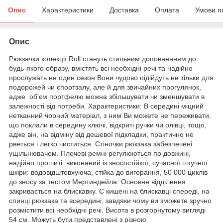
Опис
Характеристики
Доставка
Оплата
Умови п
Опис
Рюкзачки колекції Roll стануть стильним доповненням до
будь-якого образу, вмістять всі необхідні речі та надійно
прослужать не один сезон Вони чудово підійдуть не тільки для
подорожей чи спортзалу, але й для звичайних прогулянок,
адже об'єм портфелю можна збільшувати чи зменшувати в
залежності від потреби. Характеристики: В середині міцний
нетканний чорний матеріал, з ним Ви можете не переживати,
що поклали в середину ключі, відкриті ручки чи олівці, тощо,
адже він, на відміну від дешевої підкладки, практично не
рветься і легко чиститься. Стіночки рюкзака забезпечені
ущільнювачем. Плечеві ремні регулюються по довжині,
надійно прошиті. виконаний із зносостійкої, сучасної штучної
шкіри: водовідштовхуюча, стійка до вигорання, 50 000 циклів
до зносу за тестом Мертиндейла. Основне відділення
закривається на блискавку. Є кишені на блискавці спереді, на
спинці рюкзака та всередині, завдяки чому ви зможете зручно
розмістити всі необхідні речі. Висота в розгорнутому вигляді
54 см. Можуть бути представлені з різною