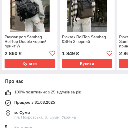
Рюкзак рол Sambag
Рюкзак RollTop Sambag
Рюкз
RollTop Double чорний
0SHn 2 чорний
Samb
принт W
прин
2 860
1 849
2 8
₴
₴
Купити
Купити
Про нас
100% позитивних з 25 відгуків за рік
Працює з 31.03.2025
м. Суми
пл. Покровська, 9, Суми, Україна
Контакти