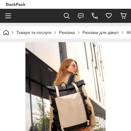
BackPack
Товари та послуги
Рюкзаки
Рюкзаки для дівчат
Жі