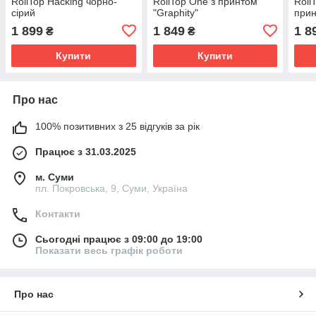
RollTop Hacking чорно-
RollTop One з принтом
Roll
сірий
"Graphity"
принт
1 899
1 849
1 8
₴
₴
Купити
Купити
Про нас
100% позитивних з 25 відгуків за рік
Працює з 31.03.2025
м. Суми
пл. Покровська, 9, Суми, Україна
Контакти
Сьогодні працює з 09:00 до 19:00
Показати весь графік роботи
Про нас