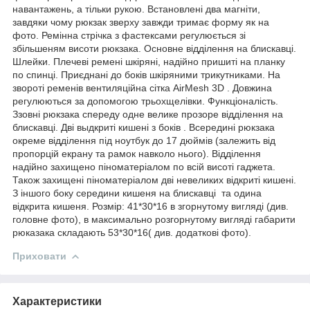
навантажень, а тільки рукою. Встановлені два магніти,
завдяки чому рюкзак зверху завжди тримає форму як на
фото. Ремінна стрічка з фастексами регулюється зі
збільшеням висоти рюкзака. Основне відділення на блискавці.
Шлейки. Плечеві ремені шкіряні, надійно пришиті на планку
по спинці. Приєднані до боків шкіряними трикутниками. На
звороті ременів вентиляційна сітка AirMesh 3D . Довжина
регулюються за допомогою трьохщелівки. Функціоналість.
Ззовні рюкзака спереду одне велике прозоре відділення на
блискавці. Дві выдкриті кишені з боків . Всередині рюкзака
окреме відділення під ноутбук до 17 дюймів (залежить від
пропорцій екрану та рамок навколо нього). Відділення
надійно захищено піноматеріалом по всій висоті гаджета.
Також захищені піноматеріалом дві невеликих відкриті кишені.
З іншого боку середини кишеня на блискавці та одина
відкрита кишеня. Розмір: 41*30*16 в згорнутому вигляді (див.
головне фото), в максимально розгорнутому вигляді габарити
рюказака складають 53*30*16( див. додаткові фото).
Приховати
Характеристики