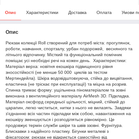
Опис
Характеристики
Доставка
Оплата
Умови п
Опис
Рюкзак колекції Roll створений для потреб міста: прогулянок,
роботи, навчання, спортзалу, урбан подорожей, весняного та
літнього відпочинку. Місткий та функціональний помічник
поміщає усі необхідні речі на кожен день. Характеристики:
Матеріал верха: новітня екошкіра підвищеного рівня
зносостійкості (не менше 50 000 циклів за тестом
Мертиндейла). Шкіра водовідштовхуюча, стійка до вицвітання,
еластична (не тріскає при експлуатації) та міцна на розрив.
Спинка тримає форму: ущільнена піноматеріалом та зовні
виконана з вентиляційного матеріалу AirMesh 3D. Підкладка.
Матеріал оксфорд середньої щільності, міцний, стійкий до
царапин, легко чиститься, нитки з нього не вилазять. Завдяки
з'єднанню всіх частин підкладки між собою, навантаження на
екошкіру зменшується і розподіляться рівномірно. Це
продовжує термін служби шкіри та швів ззовні. Фурнітура.
Блискавки з надійного пластику. Бігунки металеві з
фіксатором: рюкзак не відкриється самостійно від