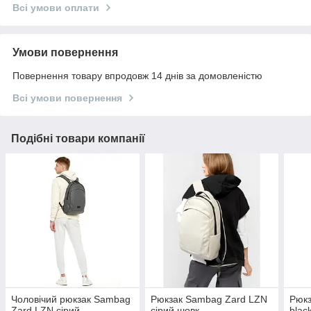
Всі умови оплати
Умови повернення
Повернення товару впродовж 14 днів за домовленістю
Всі умови повернення
Подібні товари компанії
Чоловічий рюкзак Sambag
Рюкзак Sambag Zard LZN
Рюкз
Zard LZN сірий
сірий шовк
blac