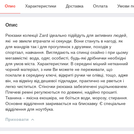
Опис
Характеристики
Доставка
Оплата
Умови п
Опис
Рюкзаки колекції Zard ідеально підійдуть для активних людей,
які не звикли втрачати ні секунди. Вони стануть в нагоді, як
для мандрів так і для прогулянок з друзями, походів у
спортзал, навчання. Виглядають на спинці охайно і при цьому
мегавмісткі: вода, одяг, особисті, будь-які дрібнички необхідні
для умов міста. Характеристики: В середині міцний нетканний
чорний матеріал, з ним Ви можете не переживати, що
поклали в середину ключі, відкриті ручки чи олівці, тощо, адже
він, на відміну від дешевої підкладки, практично не рветься і
легко чиститься. Стіночки рюкзака забезпечені ущільнювачем.
Плечеві ремні регулюються по довжині, надійно прошиті.
Тканина – якісна екошкіра, не боїться води, морозу, стирання.
Основне відділення закривається на блискавку. Є спеціальне
відділення для ноутбука.
Приховати