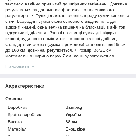
текстилю надійно пришитий до шкіряних закінчень. Довжина
регулюються за допомогою фастекса та пластикового
регулятора. • Функціоналість: ззовні спереду сумки кишеня з
сітки. Всередині сумки окрім основного відділення є дві
відкриті кишені, одна велика кишеня на блискавці, в якій три
відкритих відділення. Ззовні на спинці сумки дві відкриті
кишені, куди легко поміститься телефон та інші дрібниці.
Стандартний обхват (сумка з ременем) становить від 86 см
до 168 см: довжина регулюється. • Розмір: 38*21 см,
максимальна ширина верху 7 см, до низу завужується.
Приховати
Характеристики
Основні
Виробник
Sambag
Країна виробник
Україна
Висота
38 см
Матеріал
Екошкіра