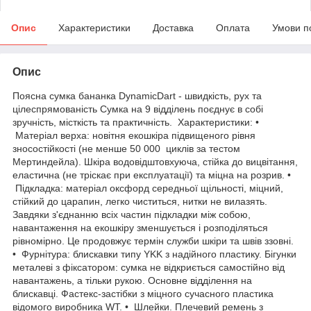
Опис
Характеристики
Доставка
Оплата
Умови п
Опис
Поясна сумка бананка DynamicDart - швидкість, рух та
цілеспрямованість Сумка на 9 відділень поєднує в собі
зручність, місткість та практичність. Характеристики: •
Матеріал верха: новітня екошкіра підвищеного рівня
зносостійкості (не менше 50 000 циклів за тестом
Мертиндейла). Шкіра водовідштовхуюча, стійка до вицвітання,
еластична (не тріскає при експлуатації) та міцна на розрив. •
Підкладка: матеріал оксфорд середньої щільності, міцний,
стійкий до царапин, легко чиститься, нитки не вилазять.
Завдяки з'єднанню всіх частин підкладки між собою,
навантаження на екошкіру зменшується і розподіляться
рівномірно. Це продовжує термін служби шкіри та швів ззовні.
• Фурнітура: блискавки типу YKK з надійного пластику. Бігунки
металеві з фіксатором: сумка не відкриється самостійно від
навантажень, а тільки рукою. Основне відділення на
блискавці. Фастекс-застібки з міцного сучасного пластика
відомого виробника WT. • Шлейки. Плечевий ремень з