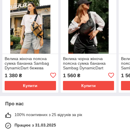
Велика жіноча поясна
Велика чорна жіноча
Вели
сумка бананка Sambag
поясна сумка бананка
пояс
DynamicDart бежева
Sambag DynamicDart
Sam
1 380
1 560
1 5
₴
₴
Купити
Купити
Про нас
100% позитивних з 25 відгуків за рік
Працює з 31.03.2025