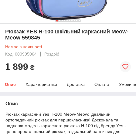
Рюкзак YES H-100 шкільний каркасний Meow-
Meow 559845
Немає в наявності
Код: 000995064
Роздріб
1 899
₴
Опис
Характеристики
Доставка
Оплата
Умови п
Опис
Рюкзак каркасний Yes H-100 Meow-Meow: ідеальний
ортопедичний рюкзак для першокласника! Досконала та
надлегка модель каркасного рюкзака H-100 від бренду Yes -
це не просто шкільний рюкзак, а ідеальний наплічник для