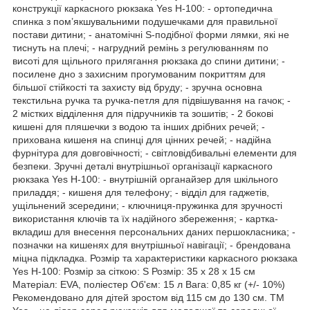
конструкції каркасного рюкзака Yes H-100: - ортопедична
спинка з пом’якшувальними подушечками для правильної
постави дитини; - анатомічні S-подібної форми лямки, які не
тиснуть на плечі; - нагрудний ремінь з регулюванням по
висоті для щільного прилягання рюкзака до спини дитини; -
посилене дно з захисним прогумованим покриттям для
більшої стійкості та захисту від бруду; - зручна основна
текстильна ручка та ручка-петля для підвішування на гачок; -
2 містких відділення для підручників та зошитів; - 2 бокові
кишені для пляшечки з водою та інших дрібних речей; -
прихована кишеня на спинці для цінних речей; - надійна
фурнітура для довговічності; - світловідбивальні елементи для
безпеки. Зручні деталі внутрішньої організації каркасного
рюкзака Yes H-100: - внутрішній органайзер для шкільного
приладдя; - кишеня для телефону; - відділ для гаджетів,
ущільнений зсередини; - ключниця-пружинка для зручності
використання ключів та їх надійного збереження; - картка-
вкладиш для внесення персональних даних першокласника; -
позначки на кишенях для внутрішньої навігації; - брендована
міцна підкладка. Розмір та характеристики каркасного рюкзака
Yes H-100: Розмір за сіткою: S Розмір: 35 х 28 х 15 см
Матеріал: EVA, поліестер Об'єм: 15 л Вага: 0,85 кг (+/- 10%)
Рекомендовано для дітей зростом від 115 см до 130 см. ТМ