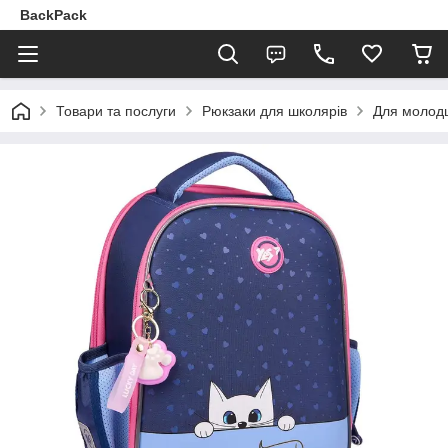
BackPack
Товари та послуги
Рюкзаки для школярів
Для молодш