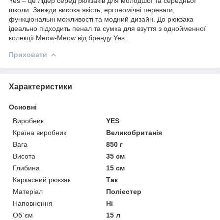
Yes – це лідер серед рюкзаків для молодшої та середньої
школи. Завжди висока якість, ергономічні переваги,
функціональні можливості та модний дизайн. До рюкзака
ідеально підходить пенал та сумка для взуття з однойменної
колекції Meow-Meow від бренду Yes.
Приховати
Характеристики
Основні
Виробник
YES
Країна виробник
Великобританія
Вага
850 г
Висота
35 см
Глибина
15 см
Каркасний рюкзак
Так
Матеріал
Поліестер
Наповнення
Ні
Об`єм
15 л