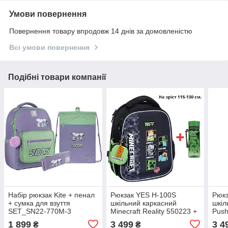
Умови повернення
Повернення товару впродовж 14 днів за домовленістю
Всі умови повернення
Подібні товари компанії
Набір рюкзак Kite + пенал
Рюкзак YES H-100S
Рюкз
+ сумка для взуття
шкільний каркасний
шкіл
SET_SN22-770M-3
Minecraft Reality 550223 +
Push
Peanuts Snoopy
пляшка для води 400мл.
для 
1 899
3 499
3 4
₴
₴