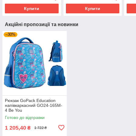
Купити
Купити
Акційні пропозиції та новинки
–30%
Рюкзак GoPack Education
напівкаркасний GO24-165M-
4 Be You
Готово до відправки
1 205,40
₴
1 722 ₴