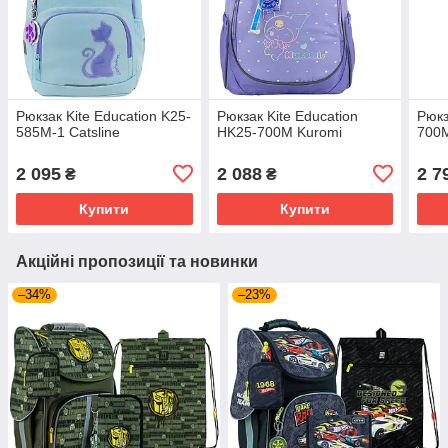
Рюкзак Kite Education K25-
Рюкзак Kite Education
Рюкз
585M-1 Catsline
HK25-700M Kuromi
700M
2 095
2 088
2 7
₴
₴
Купити
Купити
Акційні пропозиції та новинки
–34%
–23%