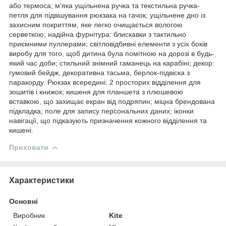
або термоса; м'яка ущільнена ручка та текстильна ручка-
петля для підвішування рюкзака на гачок; ущільнене дно із
захисним покриттям, яке легко очищається вологою
серветкою; надійна фурнітура: блискавки з тактильно
приємними пуллерами; світловідбивні елементи з усіх боків
виробу для того, щоб дитина була помітною на дорозі в будь-
який час доби; стильний знімний гаманець на карабіні; декор:
гумовий бейдж, декоративна тасьма, берлок-підвіска з
паракорду. Рюкзак всередині: 2 просторих відділення для
зошитів і книжок; кишеня для планшета з плюшевою
вставкою, що захищає екран від подряпин; міцна брендована
підкладка; поле для запису персональних даних; іконки
навігації, що підказують призначення кожного відділення та
кишені.
Приховати
Характеристики
Основні
Виробник
Kite