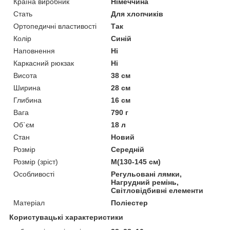
Країна виробник
Німеччина
Стать
Для хлопчиків
Ортопедичні властивості
Так
Колір
Синій
Наповнення
Ні
Каркасний рюкзак
Ні
Висота
38 см
Ширина
28 см
Глибина
16 см
Вага
790 г
Об`єм
18 л
Стан
Новий
Розмір
Середній
Розмір (зріст)
M(130-145 см)
Особливості
Регульовані лямки,
Нагрудний ремінь,
Світловідбивні елементи
Матеріал
Поліестер
Користувацькі характеристики