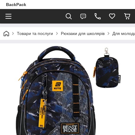
BackPack
Товари та послуги
Рюкзаки для школярів
Для молодш