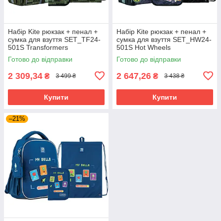
Набір Kite рюкзак + пенал +
Набір Kite рюкзак + пенал +
сумка для взуття SET_TF24-
сумка для взуття SET_HW24-
501S Transformers
501S Hot Wheels
Готово до відправки
Готово до відправки
2 309,34
2 647,26
₴
₴
3 499 ₴
3 438 ₴
Купити
Купити
–21%