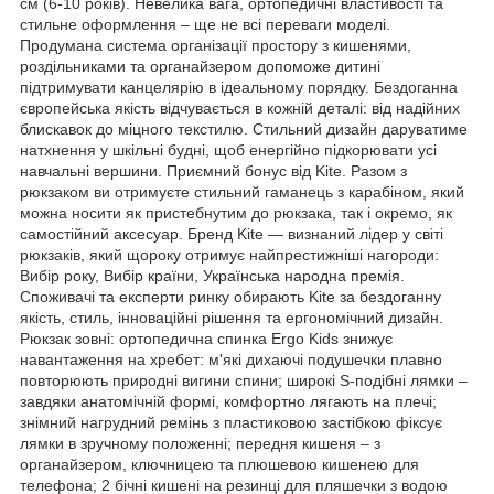
см (6-10 років). Невелика вага, ортопедичні властивості та
стильне оформлення – ще не всі переваги моделі.
Продумана система організації простору з кишенями,
роздільниками та органайзером допоможе дитині
підтримувати канцелярію в ідеальному порядку. Бездоганна
європейська якість відчувається в кожній деталі: від надійних
блискавок до міцного текстилю. Стильний дизайн даруватиме
натхнення у шкільні будні, щоб енергійно підкорювати усі
навчальні вершини. Приємний бонус від Kite. Разом з
рюкзаком ви отримуєте стильний гаманець з карабіном, який
можна носити як пристебнутим до рюкзака, так і окремо, як
самостійний аксесуар. Бренд Kite — визнаний лідер у світі
рюкзаків, який щороку отримує найпрестижніші нагороди:
Вибір року, Вибір країни, Українська народна премія.
Споживачі та експерти ринку обирають Kite за бездоганну
якість, стиль, інноваційні рішення та ергономічний дизайн.
Рюкзак зовні: ортопедична спинка Ergo Kids знижує
навантаження на хребет: м'які дихаючі подушечки плавно
повторюють природні вигини спини; широкі S-подібні лямки –
завдяки анатомічній формі, комфортно лягають на плечі;
знімний нагрудний ремінь з пластиковою застібкою фіксує
лямки в зручному положенні; передня кишеня – з
органайзером, ключницею та плюшевою кишенею для
телефона; 2 бічні кишені на резинці для пляшечки з водою