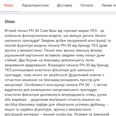
Опис
Характеристики
Доставка
Оплата
Умови п
Опис
М’який пенал PH-30 Cute Bear від торгової марки YES - це
унікальна функціональна модель, що вміщує досить багато
шкільного приладдя! Завдяки добре продуманій конструкції та
якісній фурнітурі модель пеналу PH-30 від бренду YES дуже
зручна у використанні. Пенал має зручну овальну форму,
ущільнений картонною вставкою завдяки чому пенал дуже
стійкий. Два бігунки на блискавці забезпечують легке
закривання-відкривання. Всередині пеналу РН-30 від бренду
YES розташовані еластичні фіксатори для шкільного
приладдя, тому нічого не загубиться! Додатковий клапан з
сітчастою кишенею на блискавці розширить простір для
канцелярії. Особливості конструкції пеналу PH-30: - 1 містке
відділення для розміщення канцелярського приладдя; -
еластичні фіксатори допоможуть впорядкувати олівці, ручки
або маркери; - додаткова внутрішня сітчаста кишеня на
застібці-блискавці підійде для зберігання усіляких дрібниць; -
міцна та надійна фурнітура, зручна у використанні; -
внутрішній матеріал – міцний поліестер. Розміри та зовнішній