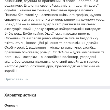
лаконічний, зручний та практичний, зі своєю неповторною
родзинкою. Еталонна європейська якість – гарантія довгої
служби. Тканина не тьмяніє, блискавка працює плавно.
Пенали Kite готові до насиченого шкільного графіка, чудово
справляються з регулярним використанням на кожному уроці.
Бренд Kite — визнаний лідер у світі рюкзаків та шкільних
аксесуарів, який щороку отримує найпрестижніші нагороди:
Вибір року, Вибір країни, Українська народна премія.
Споживачі та експерти ринку обирають Kite за бездоганну
якість, стиль, інноваційні рішення та ергономічний дизайн.
Особливості: 1 відділення – містке та лаконічне; застібка –
практична блискавка; розмір: 7x19x4 см – дуже компактний та
легенький; матеріал – зносостійкий поліестер, усередині –
міцна брендована підкладка; стильний дизайн для гарного
настрою декор: об'ємний друк, брелок-підвіска з тасьми на
карабіні.
Приховати
Характеристики
Основні