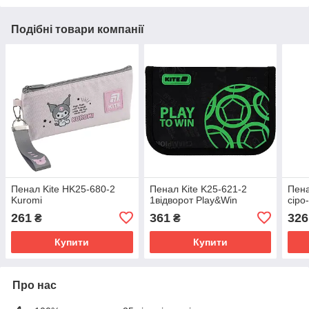
Подібні товари компанії
Пенал Kite HK25-680-2
Пенал Kite K25-621-2
Пена
Kuromi
1відворот Play&Win
сіро
261
361
326
₴
₴
Купити
Купити
Про нас