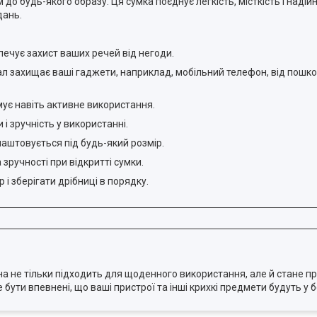
 будь-якого образу. Ця сумка поєднує легкість, місткість і надій
дань.
печує захист ваших речей від негоди.
л захищає ваші гаджети, наприклад, мобільний телефон, від пошко
мує навіть активне використання.
і зручність у використанні.
длаштовується під будь-який розмір.
зручності при відкритті сумки.
і зберігати дрібниці в порядку.
она не тільки підходить для щоденного використання, але й стане
бути впевнені, що ваші пристрої та інші крихкі предмети будуть у б