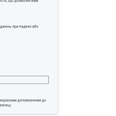
ність, що дозволяє вам
джень при падінні або
 прекрасним доповненням до
езпеці.