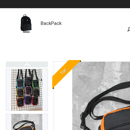
BackPack
Д
Топ