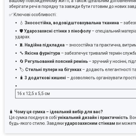
вашому повсякденному житті, а також ідеальним доповненням до
зберігати речі в порядку та завжди бути готовим до нових зав
✅ Ключові особливості:
💧
Зносостійка, водовідштовхувальна тканина
– забез
🛡️
Ударозахисні стінки з пінофолу
– спеціальний матеріа
ударах.
🧵
Надійна підкладка
– зносостійка та практична, витри
🔧
Якісна фурнітура
– забезпечує тривалий термін служби 
🔄
Регульований поясний ремінь
– зручний у носінні, пі
🏷️
Стильні пулери на бігунках
– додають елегантності та 
🧳
3 додаткові кишені
– дозволяють організувати простір 
16 х 12,5 х 5,5 см
🧳
Чому ця сумка – ідеальний вибір для вас?
Ця сумка поєднує в собі
унікальний дизайн і практичність
. В
будь-якого стилю. Завдяки
ударозахисним стінкам
ви можете 