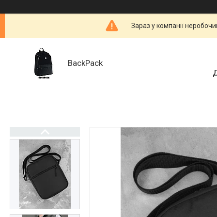
Зараз у компанії неробочи
BackPack
Д