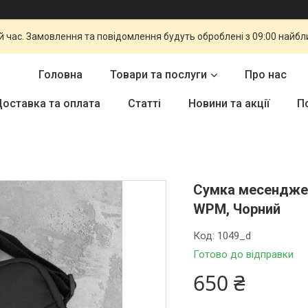
й час. Замовлення та повідомлення будуть оброблені з 09:00 найбли
Головна
Товари та послуги
Про нас
оставка та оплата
Статті
Новини та акції
П
Сумка месенджер 
WPM, Чорний
Код:
1049_d
Готово до відправки
650 ₴