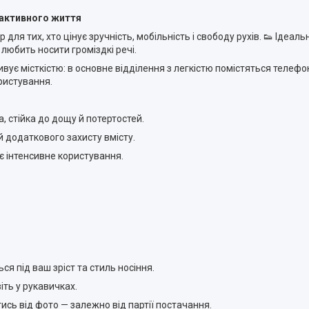
 активного життя
ля тих, хто цінує зручність, мобільність і свободу рухів. 👟 Ідеаль
любить носити громіздкі речі.
є місткістю: в основне відділення з легкістю помістяться телефон
ористування.
 стійка до дощу й потертостей.
 додаткового захисту вмісту.
є інтенсивне користування.
я під ваш зріст та стиль носіння.
іть у рукавичках.
ись від фото — залежно від партії постачання.