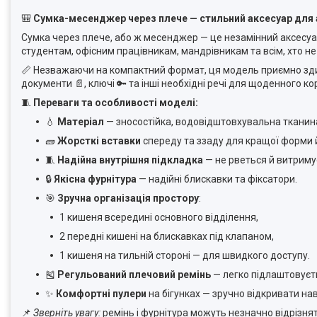
🎒
Сумка-месенджер через плече — стильний аксесуар для
Сумка через плече, або ж месенджер — це незамінний аксесуар д
студентам, офісним працівникам, мандрівникам та всім, хто не 
📏 Незважаючи на компактний формат, ця модель приємно здиву
документи 📄, ключі 🔑 та інші необхідні речі для щоденного к
🧵
Переваги та особливості моделі:
💧
Матеріал
— зносостійка, водовідштовхувальна тканина,
🧱
Жорсткі вставки
спереду та ззаду для кращої форми й
🧵
Надійна внутрішня підкладка
— не рветься й витриму
🔒
Якісна фурнітура
— надійні блискавки та фіксатори.
🎯
Зручна організація простору
:
1 кишеня всередині основного відділення,
2 передні кишені на блискавках під клапаном,
1 кишеня на тильній стороні — для швидкого доступу.
🎽
Регульований плечовий ремінь
— легко підлаштовуєтьс
✨
Комфортні пулери
на бігунках — зручно відкривати нав
📌
Зверніть увагу:
ремінь і фурнітура можуть незначно відрізнят