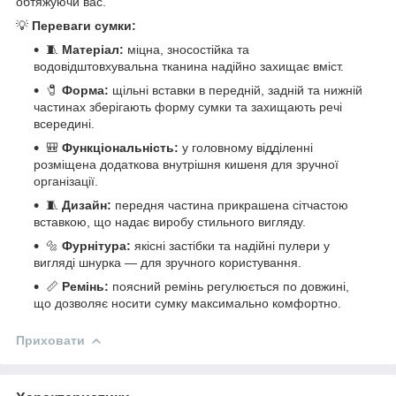
обтяжуючи вас.
💡
Переваги сумки:
🧵
Матеріал:
міцна, зносостійка та
водовідштовхувальна тканина надійно захищає вміст.
🧷
Форма:
щільні вставки в передній, задній та нижній
частинах зберігають форму сумки та захищають речі
всередині.
🎒
Функціональність:
у головному відділенні
розміщена додаткова внутрішня кишеня для зручної
організації.
🧵
Дизайн:
передня частина прикрашена сітчастою
вставкою, що надає виробу стильного вигляду.
🔩
Фурнітура:
якісні застібки та надійні пулери у
вигляді шнурка — для зручного користування.
📏
Ремінь:
поясний ремінь регулюється по довжині,
що дозволяє носити сумку максимально комфортно.
Приховати