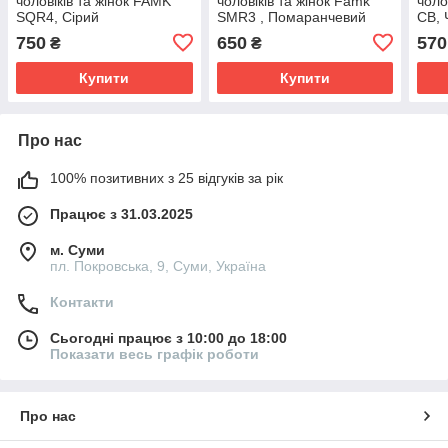
чоловіків та жінок FAMK
чоловіків та жінок Famk
чоло
SQR4, Сірий
SMR3 , Помаранчевий
CB, 
750
650
570
₴
₴
Купити
Купити
Про нас
100% позитивних з 25 відгуків за рік
Працює з 31.03.2025
м. Суми
пл. Покровська, 9, Суми, Україна
Контакти
Сьогодні працює з 10:00 до 18:00
Показати весь графік роботи
Про нас