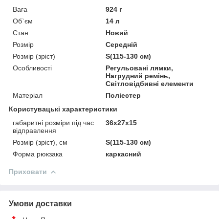
Вага
924 г
Об`єм
14 л
Стан
Новий
Розмір
Середній
Розмір (зріст)
S(115-130 см)
Особливості
Регульовані лямки,
Нагрудний ремінь,
Світловідбивні елементи
Матеріал
Поліестер
Користувацькі характеристики
габаритні розміри під час
36x27x15
відправлення
Розмір (зріст), см
S(115-130 см)
Форма рюкзака
каркасний
Приховати
Умови доставки