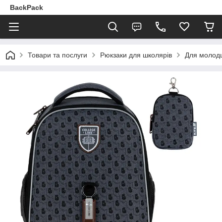
BackPack
Товари та послуги
Рюкзаки для школярів
Для молодш