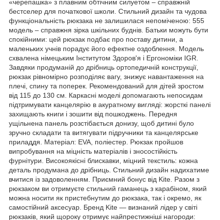
«черепашка» з плавним обтічним силуетом – справжній
бестселер для початкової школи. Стильний дизайн та чудова
функціональність рюкзака не залишилася непоміченою: 555
модель – справжня зірка шкільних буднів. Батьки можуть бути
спокійними: цей рюкзак подбає про поставу дитини, а
маленьких учнів порадує його ефектне оздоблення. Модель
схвалена німецьким Інститутом Здоров'я і Ергономіки IGR.
Завдяки продуманій до дрібниць ортопедичній конструкції,
рюкзак рівномірно розподіляє вагу, знижує навантаження на
плечі, спину та поперек. Рекомендований для дітей зростом
від 115 до 130 см. Каркасні моделі допомагають непосидам
підтримувати канцелярію в акуратному вигляді: жорсткі панелі
захищають книги і зошити від пошкоджень. Передня
ущільнена панель розстібається донизу, щоб дитині було
зручно складати та витягувати підручники та канцелярське
приладдя. Матеріал: EVA, поліестер. Рюкзак пройшов
випробування на міцність матеріалів і зносостійкість
фурнітури. Високоякісні блискавки, міцний текстиль: кожна
деталь продумана до дрібниць. Стильний дизайн надихатиме
вчитися із задоволенням. Приємний бонус від Kite. Разом з
рюкзаком ви отримуєте стильний гаманець з карабіном, який
можна носити як пристебнутим до рюкзака, так і окремо, як
самостійний аксесуар. Бренд Kite — визнаний лідер у світі
рюкзаків, який щороку отримує найпрестижніші нагороди: