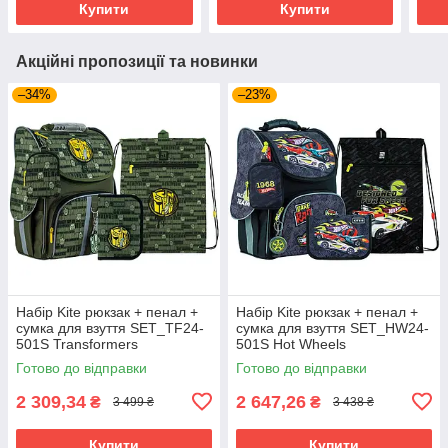
Купити
Купити
Акційні пропозиції та новинки
–34%
–23%
Набір Kite рюкзак + пенал +
Набір Kite рюкзак + пенал +
сумка для взуття SET_TF24-
сумка для взуття SET_HW24-
501S Transformers
501S Hot Wheels
Готово до відправки
Готово до відправки
2 309,34
2 647,26
₴
₴
3 499 ₴
3 438 ₴
Купити
Купити