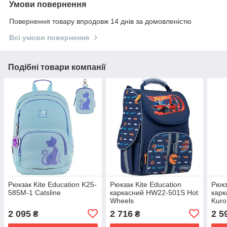
Умови повернення
Повернення товару впродовж 14 днів за домовленістю
Всі умови повернення
Подібні товари компанії
Рюкзак Kite Education K25-
Рюкзак Kite Education
Рюкз
585M-1 Catsline
каркасний HW22-501S Hot
кар
Wheels
Kuro
2 095
2 716
2 5
₴
₴