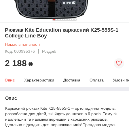
Рюкзак Kite Education каркасний K25-555S-1
College Line Boy
Немає в наявності
Код: 000995376
Роздріб
2 188
₴
Опис
Характеристики
Доставка
Оплата
Умови п
Опис
Каркасний рюкзак Kite K25-555S-1 – ортопедична модель,
розроблена для дітей, які йдуть до школи в 6 років. Тому він
найлегший та наймініатюрніший з каркасних рюкзаків.
Ідеально підходить для першокласників! Трендова модель