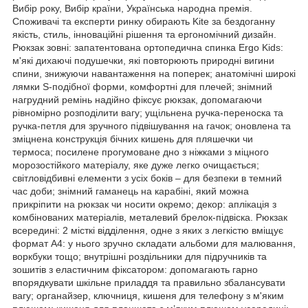
Вибір року, Вибір країни, Українська народна премія.
Споживачі та експерти ринку обирають Kite за бездоганну
якість, стиль, інноваційні рішення та ергономічний дизайн.
Рюкзак зовні: запатентована ортопедична спинка Ergo Kids:
м'які дихаючі подушечки, які повторюють природні вигини
спини, знижуючи навантаження на поперек; анатомічні широкі
лямки S-подібної форми, комфортні для плечей; знімний
нагрудний ремінь надійно фіксує рюкзак, допомагаючи
рівномірно розподілити вагу; ущільнена ручка-переноска та
ручка-петля для зручного підвішування на гачок; оновлена та
зміцнена конструкція бічних кишень для пляшечки чи
термоса; посилене прогумоване дно з ніжками з міцного
морозостійкого матеріалу, яке дуже легко очищається;
світловідбивні елементи з усіх боків – для безпеки в темний
час доби; знімний гаманець на карабіні, який можна
прикріпити на рюкзак чи носити окремо; декор: аплікація з
комбінованих матеріалів, металевий брелок-підвіска. Рюкзак
всередині: 2 місткі відділення, одне з яких з легкістю вміщує
формат А4: у нього зручно складати альбоми для малювання,
воркбуки тощо; внутрішні роздільники для підручників та
зошитів з еластичним фіксатором: допомагають гарно
впорядкувати шкільне приладдя та правильно збалансувати
вагу; органайзер, ключниця, кишеня для телефону з м'яким