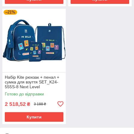
–21%
Набір Kite рюкзак + пенал +
сумка для взуття SET_K24-
555S-8 Next Level
Готово до відправки
2 518,52
₴
3 188 ₴
Купити