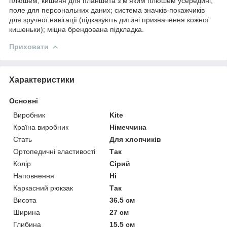
плюшем; кишеня для планшета з м’яким плюшем усередині;
поле для персональних даних; система значків-покажчиків
для зручної навігації (підказують дитині призначення кожної
кишеньки); міцна брендована підкладка.
Приховати
Характеристики
Основні
Виробник
Kite
Країна виробник
Німеччина
Стать
Для хлопчиків
Ортопедичні властивості
Так
Колір
Сірий
Наповнення
Ні
Каркасний рюкзак
Так
Висота
36.5 см
Ширина
27 см
Глибина
15.5 см