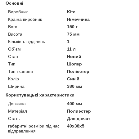
Основні
Виробник
Kite
Країна виробник
Німеччина
Вага
150 г
Висота
75 мм
Кількість відділень
1
Об`єм
11 л
Стан
Новий
Тип
Шопер
Тип тканини
Поліестер
Колір
Синій
Ширина
380 мм
Користувацькі характеристики
Довжина:
400 мм
Матеріал
Полиэстер
Стать
Для дівчат
габаритні розміри під час
40х38х5
відправлення