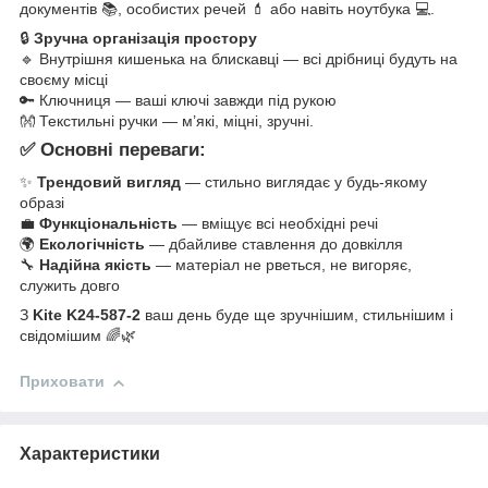
документів 📚, особистих речей 💄 або навіть ноутбука 💻.
🔒
Зручна організація простору
🔹 Внутрішня кишенька на блискавці — всі дрібниці будуть на
своєму місці
🔑 Ключниця — ваші ключі завжди під рукою
👐 Текстильні ручки — м’які, міцні, зручні.
✅ Основні переваги:
✨
Трендовий вигляд
— стильно виглядає у будь-якому
образі
💼
Функціональність
— вміщує всі необхідні речі
🌍
Екологічність
— дбайливе ставлення до довкілля
🔧
Надійна якість
— матеріал не рветься, не вигоряє,
служить довго
З
Kite K24-587-2
ваш день буде ще зручнішим, стильнішим і
свідомішим 🌈🌿
Приховати
Характеристики