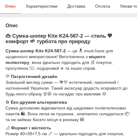
Опис
Характеристики
Доставка
Оплата
Умови п
Опис
👜 Сумка-шопер Kite K24-587-2 — стиль 💙
комфорт 🌱 турбота про природу
Сумка-шопер Kite K24-587-2
— це 🔝 must-have для
щоденного використання! Виготовлена з
міцного
поліестеру
, вона ідеально підходить для 🛒 покупок,
прогулянок 🚶‍♀️, подорожей ✈️ та інших справ.
💛
Патріотичний дизайн
Зовнішній вигляд сумки — 💙💛 естетичний, лаконічний і
натхненний Україною. Такий аксесуар додасть яскравості до
будь-якого образу 👗🧥 та нагадає про важливе 🌻.
♻️
Еко-дружня альтернатива
Сумка допоможе відмовитися від шкідливих поліетиленових
пакетів 🛍️. Вона легка як пушинка , компактно складається 📦
та не займає багато місця в рюкзаку 🎒.
📐
Формат і місткість
Розмір 40×38×7,5 см 📏 — ідеально підходить для покупок,