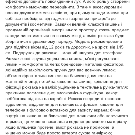
ефектно доповнить повсякденний лук. А його роль у створенні
комфорту неможливо переоцінити. З таким аксесуаром ви
насолоджуватиметеся легкістю, при цьому завжди маючи при
собі все необхідне: від гаджетів і зарядних пристроїв до
документів і косметички. Завдяки великій кількості кишень і
продуманій організації внутрішнього простору, кожен предмет
завжди лишатиметься на своєму місці, а вміст рюкзака буде
зберігатися в ідеальному порядку. Модель рекомендована
для підлітків віком від 12 років та дорослих, на зріст: від 145
см. Подарунок до рюкзака – модний шнурок для телефона.
Рюкзак зовні: зручна ущільнена спинка; м'які регульовані
лямки – комфортні та легкі; брендовані металеві фіксатори,
які надійно закріплюють зручну для вас довжину лямок;
об'ємна фронтальна кишеня на блискавці; кишеня на
магнітній кнопці; потайна кишеня на спинці; кріплення для
фіксації рюкзака на валізі; ущільнена текстильна ручка-петля;
практичне посилене дно; високоякісна фурнітура; декор:
веббінгова підвіска на карабіні. Рюкзак всередині: основне
відділення; відділення для планшета з флісом; кишеня для
телефона з флісовою вставкою для захисту екрана; бічна
внутрішня кишеня на блискавці для пляшечки або невеликого
термоса; ця кишеня виконана з водонепроникного матеріалу:
якщо пляшечка протече, вміст рюкзака не промокне, а
кишеню можна буде просто витерти сухою ганчіркою;