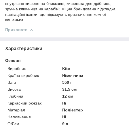
внутрішня кишеня на блискавці; кишенька для дрібниць;
зручна ключниця на карабіні; міцна брендована підкладка;
навігаційні іконки, що підказують призначення кожної
кишеньки.
Приховати
Характеристики
Основні
Виробник
Kite
Країна виробник
Німеччина
Вага
550 г
Висота
31.5 см
Глибина
12 см
Каркасний рюкзак
Ні
Матеріал
Поліестер
Наповнення
Ні
Об`єм
9 л