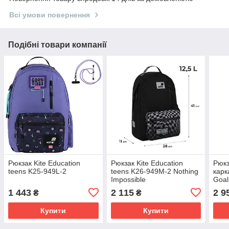
Всі умови повернення
Подібні товари компанії
Рюкзак Kite Education
Рюкзак Kite Education
Рюкз
teens K25-949L-2
teens K26-949M-2 Nothing
карк
Impossible
Goal
1 443
2 115
2 9
₴
₴
Купити
Купити