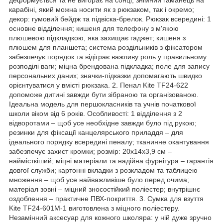
карабіні, який можна носити як з рюкзаком, так і окремо;
декор: гумовий бейдж та підвіска-брелок. Рюкзак всередині: 1
основне відділення; кишеня для телефону з м'якою
плюшевою підкладкою, яка захищає гаджет; кишеня з
плюшем для планшета; система роздільників з фіксатором
забезпечує порядок та відіграє важливу роль у правильному
розподілі ваги; міцна брендована підкладка; поле для запису
персональних даних; значки-підказки допомагають швидко
орієнтуватися у вмісті рюкзака. 2. Пенал Kite TF24-622
допоможе дитині завжди бути зібраною та організованою.
Ідеальна модель для першокласників та учнів початкової
школи віком від 6 років. Особливості: 1 відділення з 2
відворотами – щоб усе необхідне завжди було під рукою;
резинки для фіксації канцелярського приладдя – для
ідеального порядку всередині пеналу; тканинне окантування
забезпечує захист кромки; розмір: 20x14x3,9 см –
наймісткіший; міцні матеріали та надійна фурнітура – гарантія
довгої служби; картонні вкладки з розкладом та таблицею
множення – щоб усе найважливіше було перед очима;
матеріал зовні – міцний зносостійкий поліестер; внутрішнє
оздоблення – практичне ПВХ-покриття. 3. Сумка для взуття
Kite TF24-601M-1 виготовлена з міцного поліестеру.
Незамінний аксесуар для кожного школяра: у ній дуже зручно