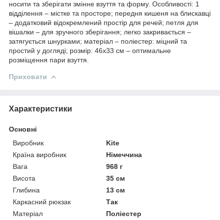
носити та зберігати змінне взуття та форму. Особливості: 1
відділення – містке та просторе; передня кишеня на блискавці
– додатковий відокремлений простір для речей; петля для
вішалки – для зручного зберігання; легко закривається –
затягується шнурками; матеріал – поліестер: міцний та
простий у догляді; розмір: 46x33 см – оптимальне
розміщення пари взуття.
Приховати
Характеристики
Основні
Виробник
Kite
Країна виробник
Німеччина
Вага
968 г
Висота
35 см
Глибина
13 см
Каркасний рюкзак
Так
Матеріал
Поліестер