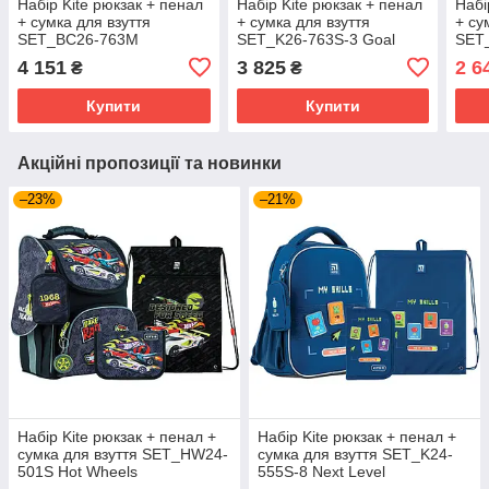
Набір Kite рюкзак + пенал
Набір Kite рюкзак + пенал
Набі
+ сумка для взуття
+ сумка для взуття
+ су
SET_BC26-763M
SET_K26-763S-3 Goal
SET
Barcelona
Whe
4 151
3 825
2 6
₴
₴
Купити
Купити
Акційні пропозиції та новинки
–23%
–21%
Набір Kite рюкзак + пенал +
Набір Kite рюкзак + пенал +
сумка для взуття SET_HW24-
сумка для взуття SET_K24-
501S Hot Wheels
555S-8 Next Level