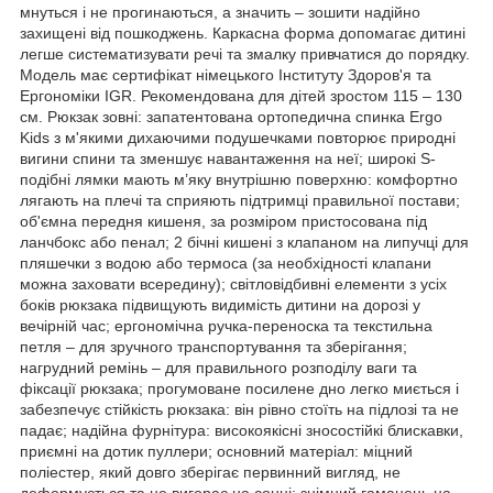
мнуться і не прогинаються, а значить – зошити надійно
захищені від пошкоджень. Каркасна форма допомагає дитині
легше систематизувати речі та змалку привчатися до порядку.
Модель має сертифікат німецького Інституту Здоров'я та
Ергономіки IGR. Рекомендована для дітей зростом 115 – 130
см. Рюкзак зовні: запатентована ортопедична спинка Ergo
Kids з м'якими дихаючими подушечками повторює природні
вигини спини та зменшує навантаження на неї; широкі S-
подібні лямки мають м’яку внутрішню поверхню: комфортно
лягають на плечі та сприяють підтримці правильної постави;
об'ємна передня кишеня, за розміром пристосована під
ланчбокс або пенал; 2 бічні кишені з клапаном на липучці для
пляшечки з водою або термоса (за необхідності клапани
можна заховати всередину); світловідбивні елементи з усіх
боків рюкзака підвищують видимість дитини на дорозі у
вечірній час; ергономічна ручка-переноска та текстильна
петля – для зручного транспортування та зберігання;
нагрудний ремінь – для правильного розподілу ваги та
фіксації рюкзака; прогумоване посилене дно легко миється і
забезпечує стійкість рюкзака: він рівно стоїть на підлозі та не
падає; надійна фурнітура: високоякісні зносостійкі блискавки,
приємні на дотик пуллери; основний матеріал: міцний
поліестер, який довго зберігає первинний вигляд, не
деформується та не вигорає на сонці; знімний гаманець на