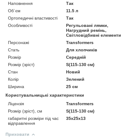
Наповнення
Так
Об`єм
11.5 л
Ортопедичні властивості
Так
Особливості
Регульовані лямки,
Нагрудний ремінь,
Світловідбивні елементи
Персонажі
Transformers
Стать
Для хлопчиків
Розмір
Середній
Розмір (зріст)
S(115-130 см)
Стан
Новий
Колір
Зелений
Ширина
25 см
Користувальницькі характеристики
Ліцензія
Transformers
Розмір (зріст), см
S(115-130 см)
габаритні розміри під час
35х25х13
відправлення
Приховати