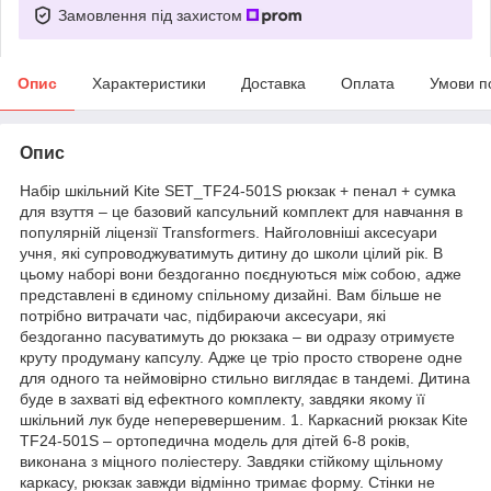
Замовлення під захистом
Опис
Характеристики
Доставка
Оплата
Умови п
Опис
Набір шкільний Kite SET_TF24-501S рюкзак + пенал + сумка
для взуття – це базовий капсульний комплект для навчання в
популярній ліцензії Transformers. Найголовніші аксесуари
учня, які супроводжуватимуть дитину до школи цілий рік. В
цьому наборі вони бездоганно поєднуються між собою, адже
представлені в єдиному спільному дизайні. Вам більше не
потрібно витрачати час, підбираючи аксесуари, які
бездоганно пасуватимуть до рюкзака – ви одразу отримуєте
круту продуману капсулу. Адже це тріо просто створене одне
для одного та неймовірно стильно виглядає в тандемі. Дитина
буде в захваті від ефектного комплекту, завдяки якому її
шкільний лук буде неперевершеним. 1. Каркасний рюкзак Kite
TF24-501S – ортопедична модель для дітей 6-8 років,
виконана з міцного поліестеру. Завдяки стійкому щільному
каркасу, рюкзак завжди відмінно тримає форму. Стінки не