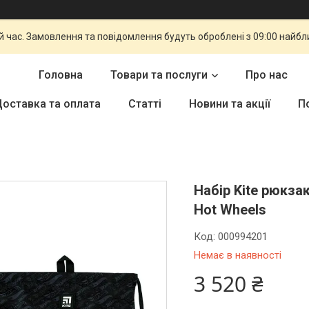
й час. Замовлення та повідомлення будуть оброблені з 09:00 найбли
Головна
Товари та послуги
Про нас
оставка та оплата
Статті
Новини та акції
П
Набір Kite рюкза
Hot Wheels
Код:
000994201
Немає в наявності
3 520 ₴