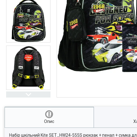
Опис
Х
Набір шкільний Kite SET_HW24-555S рюкзак + пенал + сумка для