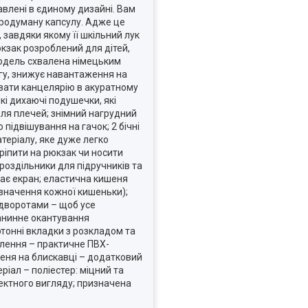
авлені в єдиному дизайні. Вам
продуману капсулу. Адже це
 завдяки якому її шкільний лук
кзак розроблений для дітей,
 Модель схвалена німецьким
агу, знижує навантаження на
увати канцелярію в акуратному
кі дихаючі подушечки, які
ля плечей; знімний нагрудний
підвішування на гачок; 2 бічні
теріалу, яке дуже легко
кріпити на рюкзак чи носити
 роздільники для підручників та
ає екран; еластична кишеня
изначення кожної кишеньки);
ідворотами – щоб усе
канинне окантування
артонні вкладки з розкладом та
блення – практичне ПВХ-
ишеня на блискавці – додатковий
ріал – поліестер: міцний та
фектного вигляду; призначена