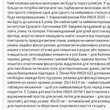
Найголовніші шкільні аксесуари, які будуть поруч цілий рік. 
більше не потрібно витрачати час, підбираючи аксесуари, які
тріо просто створене одне для одного та неймовірно стильно в
буде неперевершеним. 1. Каркасний рюкзак Kite HW24-555S – о
які йдуть до школи в 6 років. Він найлегший та наймініатюрні
Інститутом Здоров'я і Ергономіки IGR. Завдяки продуманій до 
плечі, спину та поперек. Рекомендований для дітей зростом в
вигляді: жорсткі панелі захищають книги і зошити від пошкодж
повторюють природні вигини спини, знижуючи навантаження на
ремінь надійно фіксує рюкзак, допомагаючи рівномірно розподі
кишені з еластичної сіточки для пляшечки з водою або термоса
очищається; світловідбивні елементи з усіх боків – для безпек
окремо; декор: 3D-тиснення, гумовий бейдж, підвіска-брелок. Р
зошитів з еластичним фіксатором; відділення для телефона а
для ланчбокса чи пенала; поле для персональних даних; систе
міцна брендована підкладка. 2. Пенал Kite HW24-622 допоможе
необхідне завжди було під рукою; резинки для фіксації канце
забезпечує захист кромки; розмір: 20x14x3,9 см – наймісткіший
таблицею множення – щоб усе найважливіше було перед очима;
покриття. 3. Сумка для взуття Kite HW24-601M-1 виготовлена з
відокремлений простір для речей; петля для вішалки – для зру
простий у догляді; розмір: 46x33 см – оптимальний для розмі
для перенесення та зберігання спортивного взуття та одягу.