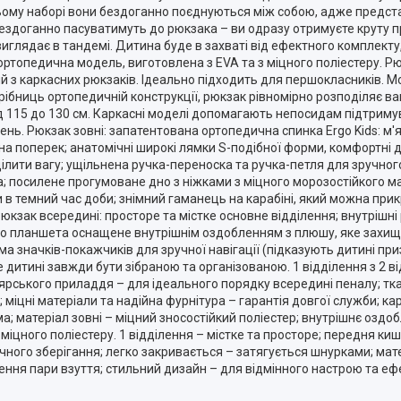
У цьому наборі вони бездоганно поєднуються між собою, адже предст
 бездоганно пасуватимуть до рюкзака – ви одразу отримуєте круту 
иглядає в тандемі. Дитина буде в захваті від ефектного комплекту,
ртопедична модель, виготовлена з EVA та з міцного поліестеру. Рю
ший з каркасних рюкзаків. Ідеально підходить для першокласників.
дрібниць ортопедичній конструкції, рюкзак рівномірно розподіляє в
ід 115 до 130 см. Каркасні моделі допомагають непосидам підтрим
ень. Рюкзак зовні: запатентована ортопедична спинка Ergo Kids: м'я
 поперек; анатомічні широкі лямки S-подібної форми, комфортні д
лити вагу; ущільнена ручка-переноска та ручка-петля для зручного 
; посилене прогумоване дно з ніжками з міцного морозостійкого ма
и в темний час доби; знімний гаманець на карабіні, який можна при
юкзак всередині: просторе та містке основне відділення; внутрішні
бо планшета оснащене внутрішнім оздобленням з плюшу, яке захищ
ма значків-покажчиків для зручної навігації (підказують дитині пр
 дитині завжди бути зібраною та організованою. 1 відділення з 2 в
лярського приладдя – для ідеального порядку всередині пеналу; т
; міцні матеріали та надійна фурнітура – гарантія довгої служби; к
 матеріал зовні – міцний зносостійкий поліестер; внутрішнє оздо
 міцного поліестеру. 1 відділення – містке та просторе; передня к
чного зберігання; легко закривається – затягується шнурками; мате
щення пари взуття; стильний дизайн – для відмінного настрою та е