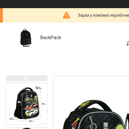
Зараз у компанії неробочи
BackPack
Д