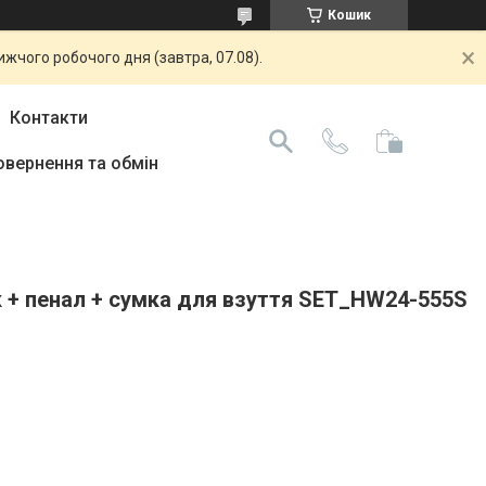
Кошик
жчого робочого дня (завтра, 07.08).
Контакти
овернення та обмін
к + пенал + сумка для взуття SET_HW24-555S