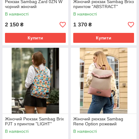
Рюкзак Sambag Zard 0ZN W
Жіночий рюкзак Sambag Brixз
чорний жіночий
принтом "ABSTRACT"
В наявності
В наявності
2 150
1 370
₴
₴
Купити
Купити
Жіночий Рюкзак Sambag Brix
Жіночий рюкзак Sambag
PJT з принтом "LIGHT"
Rene Option рожевий
В наявності
В наявності