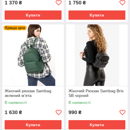
1 370
1 750
₴
₴
Купити
Купити
Краща ціна
Жіночий рюкзак Sambag
Жіночий Рюкзак Sambag Brix
зелений м'ята
SB чорний
В наявності
В наявності
1 630
990
₴
₴
Купити
Купити