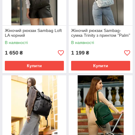
Жіночий рюкзак Sambag Loft
Жіночий рюкзак Sambag-
LA чорний
сумка Trinity з принтом "Palm"
В наявності
В наявності
1 650
1 199
₴
₴
Купити
Купити