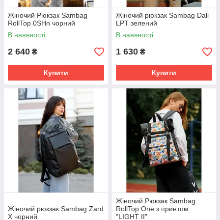
Жіночий Рюкзак Sambag
Жіночий рюкзак Sambag Dali
RollTop 0SHn чорний
LPT зелений
В наявності
В наявності
2 640
1 630
₴
₴
Купити
Купити
Жіночий Рюкзак Sambag
Жіночий рюкзак Sambag Zard
RollTop One з принтом
Х чорний
"LIGHT II"